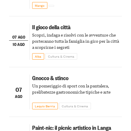
Mango
Il gioco della città
Scopri, indaga e risolvi con le avventure che
07 AGO
porteranno tutta la famiglia in giro per la città
10 AGO
a scoprirne i segreti
Alba
Cultura & Cinema
Gnocco & stinco
Un pomeriggio di sport con la pantalera,
07
prelibatezze gastronomiche tipiche e arte
AGO
Lequio Berria
Cultura & Cinema
Paint-nic: il picnic artistico in Langa