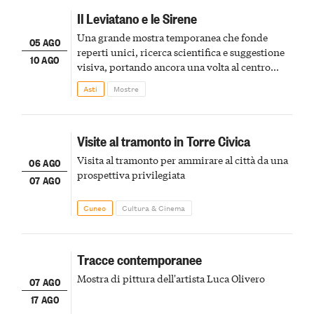
Il Leviatano e le Sirene
Una grande mostra temporanea che fonde
05 AGO
reperti unici, ricerca scientifica e suggestione
10 AGO
visiva, portando ancora una volta al centro
della scena le meraviglie del passato astigiano
Asti
Mostre
Visite al tramonto in Torre Civica
Visita al tramonto per ammirare al città da una
06 AGO
prospettiva privilegiata
07 AGO
Cuneo
Cultura & Cinema
Tracce contemporanee
Mostra di pittura dell'artista Luca Olivero
07 AGO
17 AGO