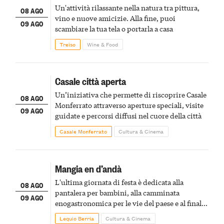
Un'attività rilassante nella natura tra pittura,
08 AGO
vino e nuove amicizie. Alla fine, puoi
09 AGO
scambiare la tua tela o portarla a casa
Treiso
Wine & Food
Casale città aperta
Un’iniziativa che permette di riscoprire Casale
08 AGO
Monferrato attraverso aperture speciali, visite
09 AGO
guidate e percorsi diffusi nel cuore della città
Casale Monferrato
Cultura & Cinema
Mangia en d’andà
L'ultima giornata di festa è dedicata alla
08 AGO
pantalera per bambini, alla camminata
09 AGO
enogastronomica per le vie del paese e al finale
pirotecnico
Lequio Berria
Cultura & Cinema