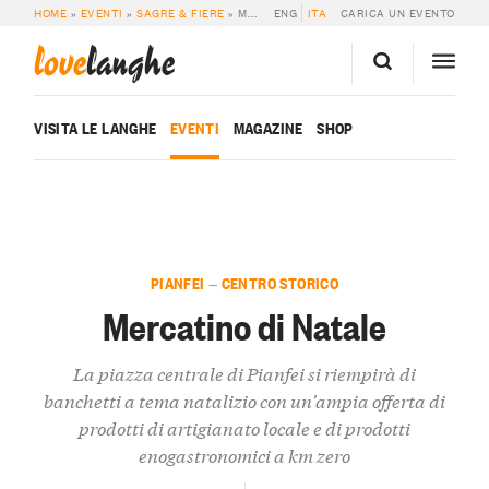
HOME
»
EVENTI
»
SAGRE & FIERE
»
MERCATINO DI NATALE
ENG
ITA
CARICA UN EVENTO
love
langhe
VISITA LE LANGHE
EVENTI
MAGAZINE
SHOP
PIANFEI — CENTRO STORICO
Mercatino di Natale
La piazza centrale di Pianfei si riempirà di
banchetti a tema natalizio con un'ampia offerta di
prodotti di artigianato locale e di prodotti
enogastronomici a km zero