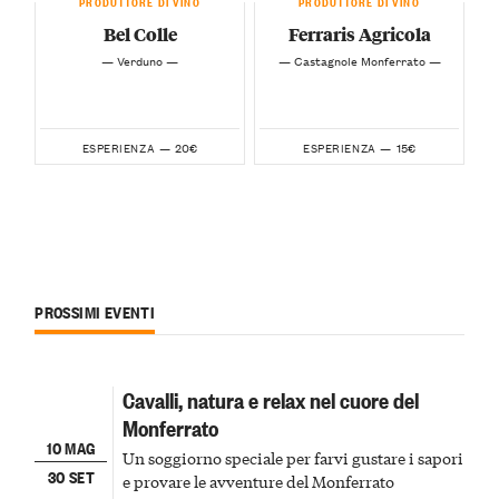
PRODUTTORE DI VINO
PRODUTTORE DI VINO
Bel Colle
Ferraris Agricola
— Verduno —
— Castagnole Monferrato —
20€
15€
ESPERIENZA —
ESPERIENZA —
PROSSIMI EVENTI
Cavalli, natura e relax nel cuore del
Monferrato
10 MAG
Un soggiorno speciale per farvi gustare i sapori
30 SET
e provare le avventure del Monferrato