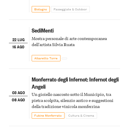
Bistagno
Passeggiate & Outdoor
SediMenti
Mostra personale di arte contemporanea
22 LUG
dell'artista Silvia Ruata
16 AGO
Albaretto Torre
Monferrato degli Infernot: Infernot degli
Angeli
03 AGO
Un gioiello nascosto sotto il Municipio, tra
08 AGO
pietra scolpita, silenzio antico e suggestioni
della tradizione vinicola monferrina
Fubine Monferrato
Cultura & Cinema