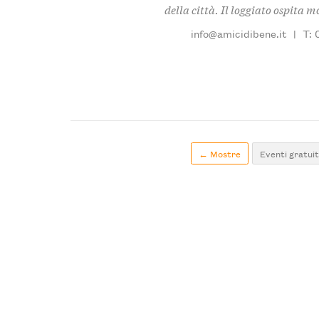
della città. Il loggiato ospita 
info@amicidibene.it
|
T: 
← Mostre
Eventi gratuit