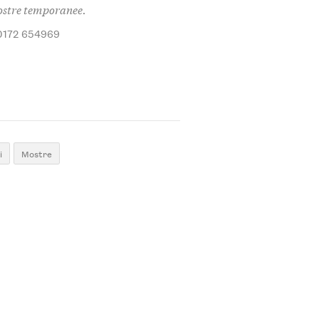
mostre temporanee.
0172 654969
i
Mostre