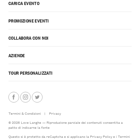
CARICA EVENTO
PROMOZIONE EVENTI
COLLABORA CON NOI
AZIENDE
TOUR PERSONALIZZATI
Termini & Condizioni
|
Privacy
© 2026 Love Langhe — Riproduzione parziale dei contenuti consentita a
patto di indicarne la fonte
Questo si è protetto da reCaptcha e si applicano la
Privacy Policy
e i
Termini