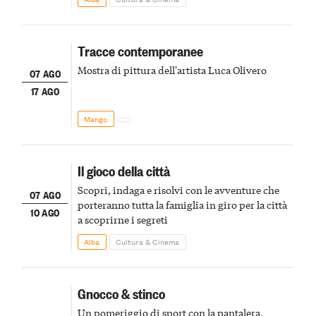
Tracce contemporanee
Mostra di pittura dell'artista Luca Olivero
07 AGO
17 AGO
Mango
Il gioco della città
Scopri, indaga e risolvi con le avventure che
07 AGO
porteranno tutta la famiglia in giro per la città
10 AGO
a scoprirne i segreti
Alba
Cultura & Cinema
Gnocco & stinco
Un pomeriggio di sport con la pantalera,