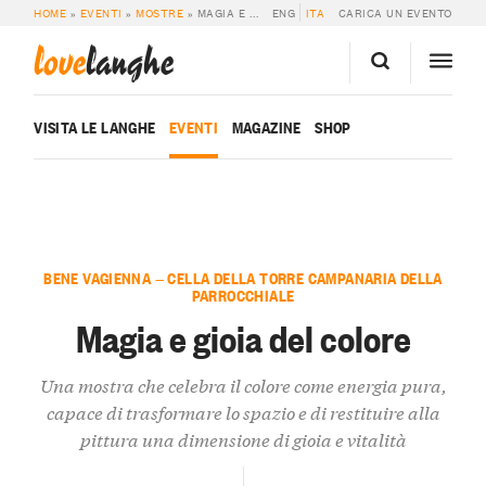
HOME
»
EVENTI
»
MOSTRE
»
MAGIA E GIOIA DEL COLORE
ENG
ITA
CARICA UN EVENTO
love
langhe
VISITA LE LANGHE
EVENTI
MAGAZINE
SHOP
BENE VAGIENNA — CELLA DELLA TORRE CAMPANARIA DELLA
PARROCCHIALE
Magia e gioia del colore
Una mostra che celebra il colore come energia pura,
capace di trasformare lo spazio e di restituire alla
pittura una dimensione di gioia e vitalità