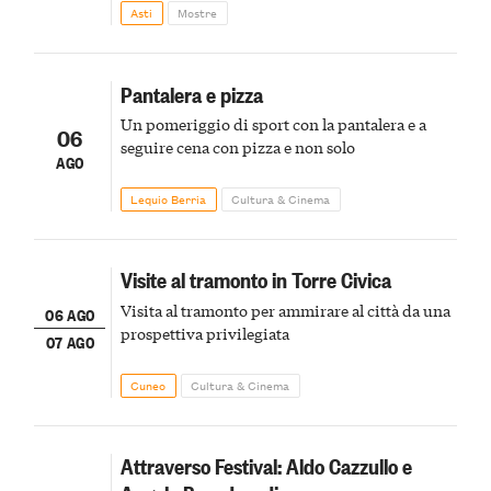
della scena le meraviglie del passato astigiano
Asti
Mostre
Pantalera e pizza
Un pomeriggio di sport con la pantalera e a
06
seguire cena con pizza e non solo
AGO
Lequio Berria
Cultura & Cinema
Visite al tramonto in Torre Civica
Visita al tramonto per ammirare al città da una
06 AGO
prospettiva privilegiata
07 AGO
Cuneo
Cultura & Cinema
Attraverso Festival: Aldo Cazzullo e