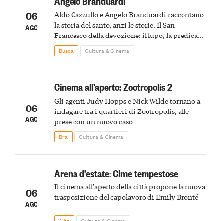
Angelo Branduardi
06
Aldo Cazzullo e Angelo Branduardi raccontano
la storia del santo, anzi le storie. Il San
AGO
Francesco della devozione: il lupo, la predica
agli uccelli, le stimmate
Busca
Cultura & Cinema
Cinema all’aperto: Zootropolis 2
Gli agenti Judy Hopps e Nick Wilde tornano a
06
indagare tra i quartieri di Zootropolis, alle
AGO
prese con un nuovo caso
Bra
Cultura & Cinema
Arena d’estate: Cime tempestose
Il cinema all'aperto della città propone la nuova
06
trasposizione del capolavoro di Emily Brontë
AGO
Alba
Cultura & Cinema