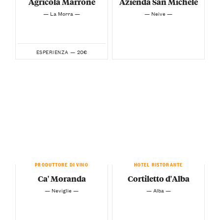
Agricola Marrone
Azienda San Michele
— La Morra —
— Neive —
20€
ESPERIENZA —
PRODUTTORE DI VINO
HOTEL RISTORANTE
Ca' Moranda
Cortiletto d'Alba
— Neviglie —
— Alba —