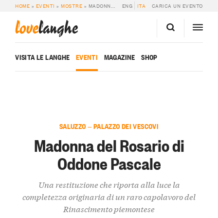
HOME
»
EVENTI
»
MOSTRE
»
MADONNA DEL ROSARIO DI ODDONE PASCALE
ENG
ITA
CARICA UN EVENTO
love
langhe
VISITA LE LANGHE
EVENTI
MAGAZINE
SHOP
SALUZZO — PALAZZO DEI VESCOVI
Madonna del Rosario di
Oddone Pascale
Una restituzione che riporta alla luce la
completezza originaria di un raro capolavoro del
Rinascimento piemontese