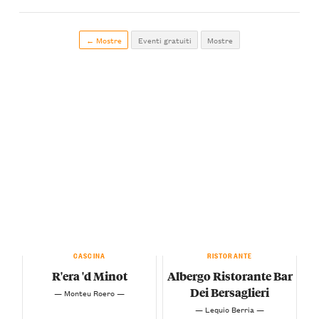
← Mostre
Eventi gratuiti
Mostre
CASCINA
RISTORANTE
R'era 'd Minot
Albergo Ristorante Bar
Dei Bersaglieri
— Monteu Roero —
— Lequio Berria —