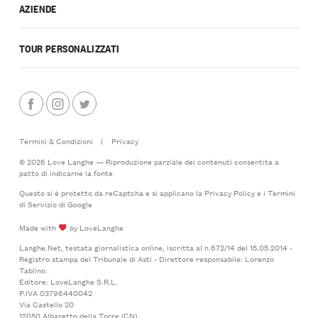
AZIENDE
TOUR PERSONALIZZATI
Termini & Condizioni
|
Privacy
© 2026 Love Langhe — Riproduzione parziale dei contenuti consentita a
patto di indicarne la fonte
Questo si è protetto da reCaptcha e si applicano la
Privacy Policy
e i
Termini
di Servizio
di Google
Made with
by LoveLanghe
Langhe.Net, testata giornalistica online, iscritta al n.672/14 del 15.05.2014 -
Registro stampa del Tribunale di Asti - Direttore responsabile: Lorenzo
Tablino.
Editore: LoveLanghe S.R.L.
P.IVA 03796440042
Via Castello 20
12050 Albaretto della Torre (CN)