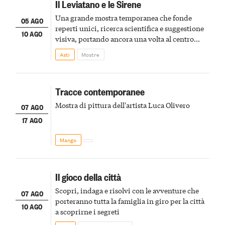
Il Leviatano e le Sirene
Una grande mostra temporanea che fonde
05 AGO
reperti unici, ricerca scientifica e suggestione
10 AGO
visiva, portando ancora una volta al centro
della scena le meraviglie del passato astigiano
Asti
Mostre
Tracce contemporanee
Mostra di pittura dell'artista Luca Olivero
07 AGO
17 AGO
Mango
Il gioco della città
Scopri, indaga e risolvi con le avventure che
07 AGO
porteranno tutta la famiglia in giro per la città
10 AGO
a scoprirne i segreti