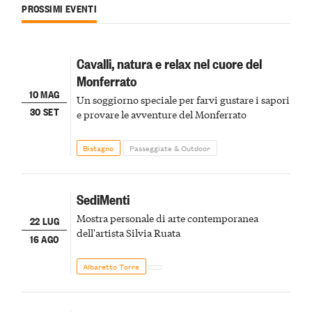
PROSSIMI EVENTI
Cavalli, natura e relax nel cuore del
Monferrato
10 MAG
Un soggiorno speciale per farvi gustare i sapori
30 SET
e provare le avventure del Monferrato
Bistagno
Passeggiate & Outdoor
SediMenti
Mostra personale di arte contemporanea
22 LUG
dell'artista Silvia Ruata
16 AGO
Albaretto Torre