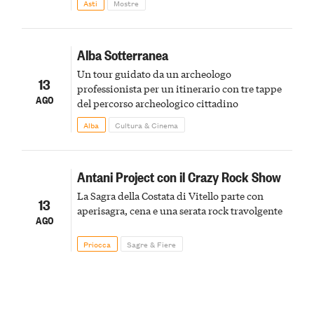
Asti
Mostre
Alba Sotterranea
Un tour guidato da un archeologo
13
professionista per un itinerario con tre tappe
AGO
del percorso archeologico cittadino
Alba
Cultura & Cinema
Antani Project con il Crazy Rock Show
La Sagra della Costata di Vitello parte con
13
aperisagra, cena e una serata rock travolgente
AGO
Priocca
Sagre & Fiere