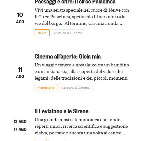
Paesaggi e oltre: Il circo Palacinca
Vivi una serata speciale nel cuore di Neive con
10
Il Circo Palacinca, spettacolo itinerante tra le
AGO
vie del borgo.. Al termine, Cascina Fonda
Winery offrirà una degustazione di due
Neive
Cultura & Cinema
spumanti.
Cinema all’aperto: Gioia mia
Un viaggio tenero e nostalgico tra un bambino
11
e un’anziana zia, alla scoperta del valore dei
AGO
legami, delle tradizioni e dei piccoli momenti
Monesiglio
Cultura & Cinema
Il Leviatano e le Sirene
Una grande mostra temporanea che fonde
12 AGO
reperti unici, ricerca scientifica e suggestione
17 AGO
visiva, portando ancora una volta al centro
della scena le meraviglie del passato astigiano