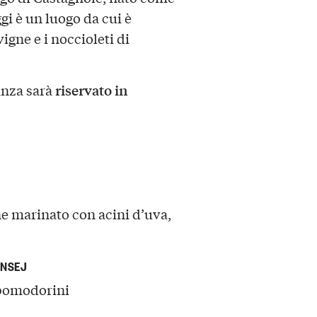
gi è un luogo da cui è
igne e i noccioleti di
riservato in
anza sarà
e marinato con acini d’uva,
UNSEJ
 pomodorini