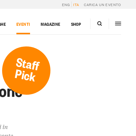
ENG
ITA
CARICA UN EVENTO
GHE
EVENTI
MAGAZINE
SHOP
Staff
Pick
ione
 in
 conte