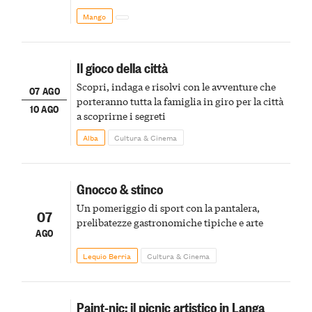
Mango
Il gioco della città
Scopri, indaga e risolvi con le avventure che
07 AGO
porteranno tutta la famiglia in giro per la città
10 AGO
a scoprirne i segreti
Alba
Cultura & Cinema
Gnocco & stinco
Un pomeriggio di sport con la pantalera,
07
prelibatezze gastronomiche tipiche e arte
AGO
Lequio Berria
Cultura & Cinema
Paint-nic: il picnic artistico in Langa