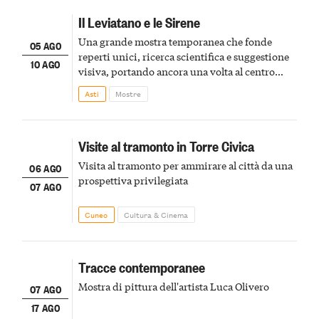
Il Leviatano e le Sirene
Una grande mostra temporanea che fonde
05 AGO
reperti unici, ricerca scientifica e suggestione
10 AGO
visiva, portando ancora una volta al centro
della scena le meraviglie del passato astigiano
Asti
Mostre
Visite al tramonto in Torre Civica
Visita al tramonto per ammirare al città da una
06 AGO
prospettiva privilegiata
07 AGO
Cuneo
Cultura & Cinema
Tracce contemporanee
Mostra di pittura dell'artista Luca Olivero
07 AGO
17 AGO