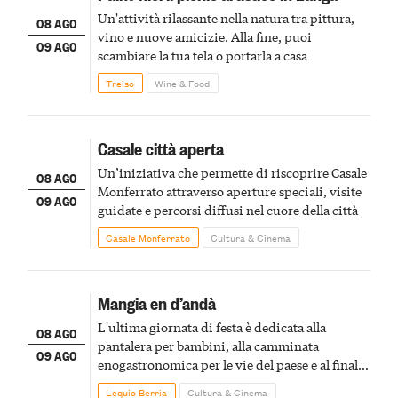
Un'attività rilassante nella natura tra pittura,
08 AGO
vino e nuove amicizie. Alla fine, puoi
09 AGO
scambiare la tua tela o portarla a casa
Treiso
Wine & Food
Casale città aperta
Un’iniziativa che permette di riscoprire Casale
08 AGO
Monferrato attraverso aperture speciali, visite
09 AGO
guidate e percorsi diffusi nel cuore della città
Casale Monferrato
Cultura & Cinema
Mangia en d’andà
L'ultima giornata di festa è dedicata alla
08 AGO
pantalera per bambini, alla camminata
09 AGO
enogastronomica per le vie del paese e al finale
pirotecnico
Lequio Berria
Cultura & Cinema