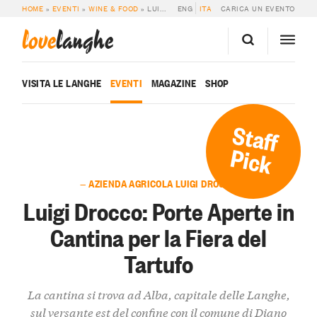
HOME
»
EVENTI
»
WINE & FOOD
»
LUIGI DROCCO: PORTE APERTE IN CANTINA PER LA FIERA DEL TARTUFO
ENG
ITA
CARICA UN EVENTO
love
langhe
VISITA LE LANGHE
EVENTI
MAGAZINE
SHOP
Staff
Pick
— AZIENDA AGRICOLA LUIGI DROCCO
Luigi Drocco: Porte Aperte in
Cantina per la Fiera del
Tartufo
La cantina si trova ad Alba, capitale delle Langhe,
sul versante est del confine con il comune di Diano