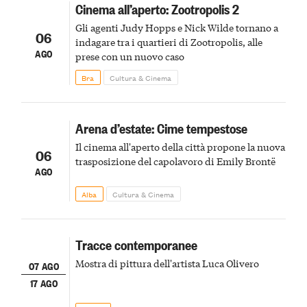
Cinema all’aperto: Zootropolis 2
Gli agenti Judy Hopps e Nick Wilde tornano a
06
indagare tra i quartieri di Zootropolis, alle
AGO
prese con un nuovo caso
Bra
Cultura & Cinema
Arena d’estate: Cime tempestose
Il cinema all'aperto della città propone la nuova
06
trasposizione del capolavoro di Emily Brontë
AGO
Alba
Cultura & Cinema
Tracce contemporanee
Mostra di pittura dell'artista Luca Olivero
07 AGO
17 AGO