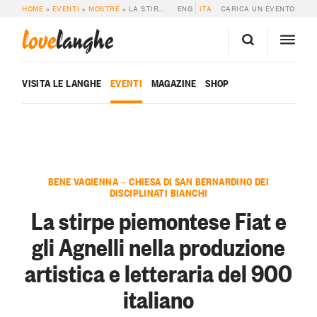
HOME
»
EVENTI
»
MOSTRE
»
LA STIRPE PIEMONTESE FIAT E GLI AGNELLI NELLA PRODUZIONE ARTISTICA E LETTERARIA DEL 900 ITALIANO
ENG
ITA
CARICA UN EVENTO
love
langhe
VISITA LE LANGHE
EVENTI
MAGAZINE
SHOP
BENE VAGIENNA — CHIESA DI SAN BERNARDINO DEI
DISCIPLINATI BIANCHI
La stirpe piemontese Fiat e
gli Agnelli nella produzione
artistica e letteraria del 900
italiano