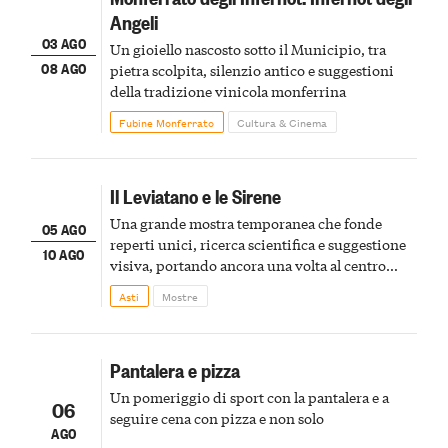
Angeli
03 AGO
Un gioiello nascosto sotto il Municipio, tra
08 AGO
pietra scolpita, silenzio antico e suggestioni
della tradizione vinicola monferrina
Fubine Monferrato
Cultura & Cinema
Il Leviatano e le Sirene
Una grande mostra temporanea che fonde
05 AGO
reperti unici, ricerca scientifica e suggestione
10 AGO
visiva, portando ancora una volta al centro
della scena le meraviglie del passato astigiano
Asti
Mostre
Pantalera e pizza
Un pomeriggio di sport con la pantalera e a
06
seguire cena con pizza e non solo
AGO