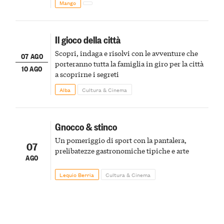
Mango
Il gioco della città
Scopri, indaga e risolvi con le avventure che
07 AGO
porteranno tutta la famiglia in giro per la città
10 AGO
a scoprirne i segreti
Alba
Cultura & Cinema
Gnocco & stinco
Un pomeriggio di sport con la pantalera,
07
prelibatezze gastronomiche tipiche e arte
AGO
Lequio Berria
Cultura & Cinema