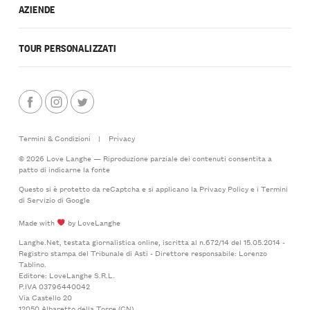
AZIENDE
TOUR PERSONALIZZATI
Termini & Condizioni
|
Privacy
© 2026 Love Langhe — Riproduzione parziale dei contenuti consentita a
patto di indicarne la fonte
Questo si è protetto da reCaptcha e si applicano la
Privacy Policy
e i
Termini
di Servizio
di Google
Made with
by LoveLanghe
Langhe.Net, testata giornalistica online, iscritta al n.672/14 del 15.05.2014 -
Registro stampa del Tribunale di Asti - Direttore responsabile: Lorenzo
Tablino.
Editore: LoveLanghe S.R.L.
P.IVA 03796440042
Via Castello 20
12050 Albaretto della Torre (CN)