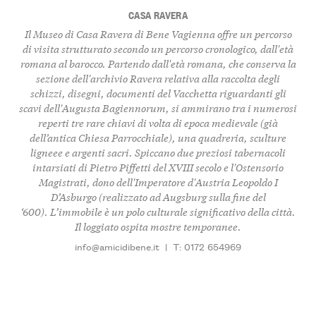
CASA RAVERA
Il Museo di Casa Ravera di Bene Vagienna offre un percorso
di visita strutturato secondo un percorso cronologico, dall'età
romana al barocco. Partendo dall'età romana, che conserva la
sezione dell'archivio Ravera relativa alla raccolta degli
schizzi, disegni, documenti del Vacchetta riguardanti gli
scavi dell'Augusta Bagiennorum, si ammirano tra i numerosi
reperti tre rare chiavi di volta di epoca medievale (già
dell’antica Chiesa Parrocchiale), una quadreria, sculture
ligneee e argenti sacri. Spiccano due preziosi tabernacoli
intarsiati di Pietro Piffetti del XVIII secolo e l'Ostensorio
Magistrati, dono dell'Imperatore d'Austria Leopoldo I
D’Asburgo (realizzato ad Augsburg sulla fine del
‘600). L’immobile è un polo culturale significativo della città.
Il loggiato ospita mostre temporanee.
info@amicidibene.it
|
T: 0172 654969