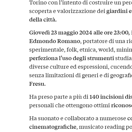
Torino con l’intento di costruire un per
giardini e
scoperta e valorizzazione dei
della città.
Giovedì 23 maggio 2024 alle ore 23:00,
Edmondo Romano
, portatore di una r
sperimentale, folk, etnica, world, minima
perfeziona l’uso degli strumenti
studian
diverse culture ed espressioni, cucen
senza limitazioni di generi e di geograf
Fresu
.
140 incisioni di
Ha preso parte a più di
riconos
personali che ottengono ottimi
c
Ha suonato e collaborato a numerose
cinematografiche
, musicato reading p