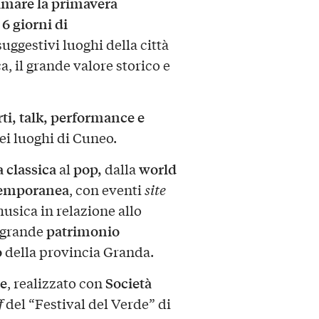
imare la primavera
6 giorni di
uggestivi luoghi della città
, il grande valore storico e
ti, talk, performance
e
ei luoghi di Cuneo.
 classica
pop,
world
al
dalla
emporanea
, con eventi
site
usica in relazione allo
patrimonio
l grande
o
della provincia Granda.
de
Società
, realizzato con
f
del “Festival del Verde” di