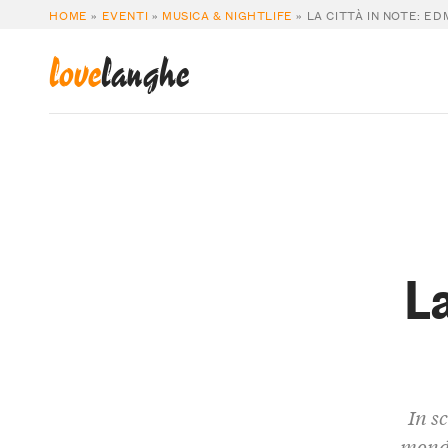
HOME
»
EVENTI
»
MUSICA & NIGHTLIFE
»
LA CITTÀ IN NOTE: 
love
langhe
La
In s
mondo