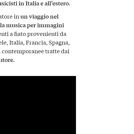
isti in Italia e all’estero
.
un viaggio nel
atore in
lla musica per immagini
enti a fiato provenienti da
le, Italia, Francia, Spagna,
i contemporanee tratte dai
utore
.