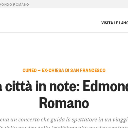
EDMONDO ROMANO
VISITA LE LAN
CUNEO — EX-CHIESA DI SAN FRANCESCO
 città in note: Edmo
Romano
cena un concerto che guida lo spettatore in un viaggi
 della musica dalla tradizione alla musica per im