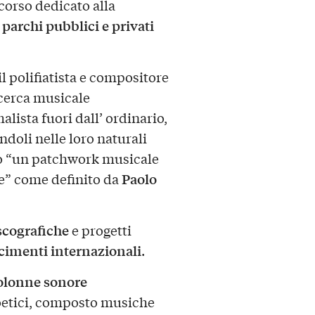
corso dedicato alla
 parchi pubblici e privati
il polifiatista e compositore
icerca musicale
lista fuori dall’ ordinario,
doli nelle loro naturali
do “un patchwork musicale
Paolo
ie” come definito da
scografiche
e progetti
cimenti internazionali
.
olonne sonore
oetici, composto musiche