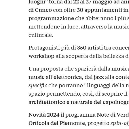
luoghi”
22 al 27 maggio ad an
torna dal
di
Cuneo
30 appuntamenti in 
con oltre
programmazione
che abiteranno i più s
mettendone in luce, attraverso la musica
culturale.
350 artisti
concer
Protagonisti più di
tra
workshop
alla scoperta della bellezza d
musica
Una proposta che spazierà dalla
music
elettronica,
jazz
cont
all’
dal
alla
specific
che porranno i linguaggi della m
spazio permettendo, così, di scoprire i
architettonico e naturale del capoluog
Novità 2024
Note di Ver
il programma
Orticola del Piemonte
, progetto
spin-of