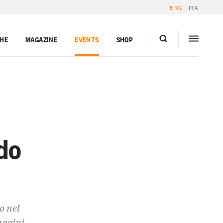
ENG
ITA
GHE
MAGAZINE
EVENTS
SHOP
ndo
o nel
magini