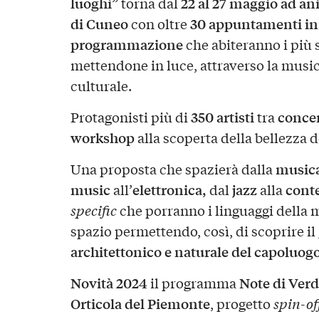
luoghi”
22 al 27 maggio ad an
torna dal
di
Cuneo
30 appuntamenti in 
con oltre
programmazione
che abiteranno i più s
mettendone in luce, attraverso la musica
culturale.
350 artisti
concer
Protagonisti più di
tra
workshop
alla scoperta della bellezza d
musica
Una proposta che spazierà dalla
music
elettronica,
jazz
cont
all’
dal
alla
specific
che porranno i linguaggi della m
spazio permettendo, così, di scoprire i
architettonico e naturale del capoluog
Novità 2024
Note di Ver
il programma
Orticola del Piemonte
, progetto
spin-of