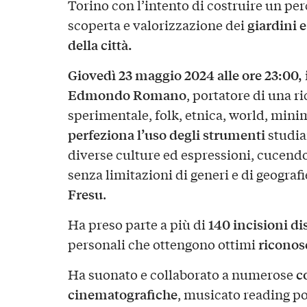
Torino con l’intento di costruire un per
giardini e
scoperta e valorizzazione dei
della città.
Giovedì 23 maggio 2024 alle ore 23:00,
Edmondo Romano
, portatore di una r
sperimentale, folk, etnica, world, minima
perfeziona l’uso degli strumenti
studian
diverse culture ed espressioni, cucen
senza limitazioni di generi e di geograf
Fresu
.
140 incisioni di
Ha preso parte a più di
riconos
personali che ottengono ottimi
c
Ha suonato e collaborato a numerose
cinematografiche
, musicato reading p