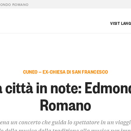
DMONDO ROMANO
VISIT LAN
CUNEO — EX-CHIESA DI SAN FRANCESCO
 città in note: Edmo
Romano
cena un concerto che guida lo spettatore in un viaggi
 della musica dalla tradizione alla musica per im