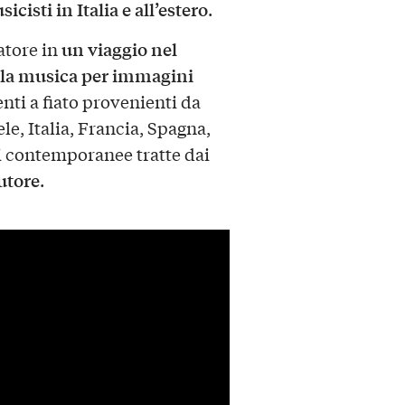
isti in Italia e all’estero
.
un viaggio nel
atore in
lla musica per immagini
enti a fiato provenienti da
le, Italia, Francia, Spagna,
i contemporanee tratte dai
utore
.