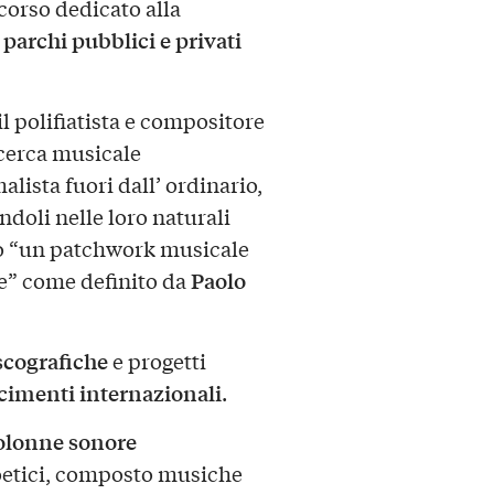
corso dedicato alla
 parchi pubblici e privati
il polifiatista e compositore
icerca musicale
lista fuori dall’ ordinario,
doli nelle loro naturali
do “un patchwork musicale
Paolo
ie” come definito da
scografiche
e progetti
cimenti internazionali
.
olonne sonore
oetici, composto musiche