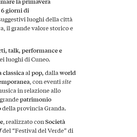
imare la primavera
6 giorni di
uggestivi luoghi della città
, il grande valore storico e
ti, talk, performance
e
ei luoghi di Cuneo.
 classica
pop,
world
al
dalla
emporanea
, con eventi
site
usica in relazione allo
patrimonio
l grande
o
della provincia Granda.
de
Società
, realizzato con
f
del “Festival del Verde” di