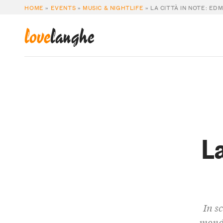
HOME
»
EVENTS
»
MUSIC & NIGHTLIFE
»
LA CITTÀ IN NOTE: E
love
langhe
La
In s
mondo