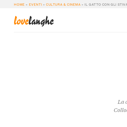
HOME
»
EVENTI
»
CULTURA & CINEMA
»
IL GATTO CON GLI STIV
love
langhe
La 
Collo