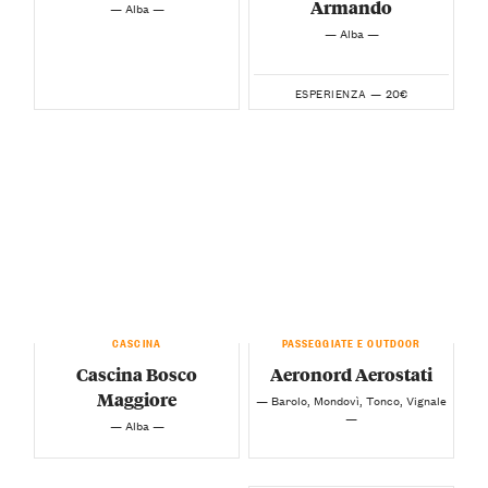
Armando
— Alba —
— Alba —
20€
ESPERIENZA —
CASCINA
PASSEGGIATE E OUTDOOR
Cascina Bosco
Aeronord Aerostati
Maggiore
— Barolo, Mondovì, Tonco, Vignale
—
— Alba —