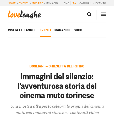
HOME
»
EVENTI
»
MOSTRE
»
IMMAGINI DEL SILENZIO: L’AVVENTUROSA STORIA DEL CINEMA MUTO TORINESE
ENG
ITA
CARICA UN EVENTO
love
langhe
VISITA LE LANGHE
EVENTI
MAGAZINE
SHOP
DOGLIANI — CHIESETTA DEL RITIRO
Immagini del silenzio:
l’avventurosa storia del
cinema muto torinese
Una mostra all’aperto celebra le origini del cinema
muto con immagini storiche e contenuti video