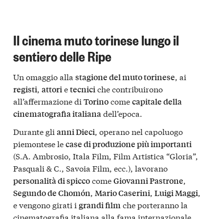
Il cinema muto torinese lungo il
sentiero delle Ripe
Un omaggio alla
, ai
stagione del muto torinese
,
e
che contribuirono
registi
attori
tecnici
all’affermazione di
come
Torino
capitale della
dell’epoca.
cinematografia italiana
Durante gli
, operano nel capoluogo
anni Dieci
piemontese le
case di produzione più importanti
(S.A. Ambrosio, Itala Film, Film Artistica “Gloria”,
Pasquali & C., Savoia Film, ecc.), lavorano
come
,
personalità di spicco
Giovanni Pastrone
,
,
,
Segundo de Chomón
Mario Caserini
Luigi Maggi
e vengono girati i
che porteranno la
grandi film
cinematografia italiana alla fama internazionale.