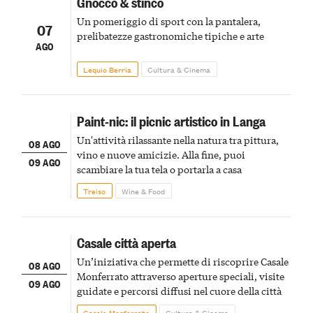
Gnocco & stinco
Un pomeriggio di sport con la pantalera,
07
prelibatezze gastronomiche tipiche e arte
AGO
Lequio Berria
Cultura & Cinema
Paint-nic: il picnic artistico in Langa
Un'attività rilassante nella natura tra pittura,
08 AGO
vino e nuove amicizie. Alla fine, puoi
09 AGO
scambiare la tua tela o portarla a casa
Treiso
Wine & Food
Casale città aperta
Un’iniziativa che permette di riscoprire Casale
08 AGO
Monferrato attraverso aperture speciali, visite
09 AGO
guidate e percorsi diffusi nel cuore della città
Casale Monferrato
Cultura & Cinema