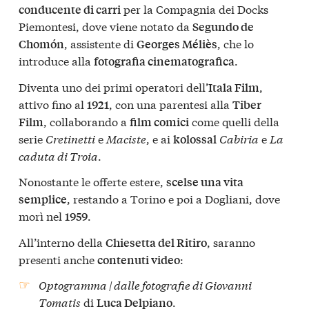
per la Compagnia dei Docks
conducente di carri
Piemontesi, dove viene notato da
Segundo de
, assistente di
, che lo
Chomón
Georges Méliès
introduce alla
.
fotografia cinematografica
Diventa uno dei primi operatori dell’
,
Itala Film
attivo fino al
, con una parentesi alla
1921
Tiber
, collaborando a
come quelli della
Film
film comici
serie
Cretinetti
e
Maciste
, e ai
Cabiria
e
La
kolossal
caduta di Troia
.
Nonostante le offerte estere,
scelse una vita
, restando a Torino e poi a Dogliani, dove
semplice
morì nel
.
1959
All’interno della
, saranno
Chiesetta del Ritiro
presenti anche
:
contenuti video
Optogramma | dalle fotografie di Giovanni
Tomatis
di
.
Luca Delpiano