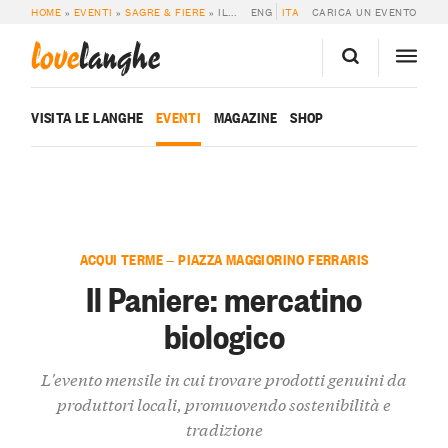
HOME
»
EVENTI
»
SAGRE & FIERE
»
IL PANIERE: MERCATINO BIOLOGICO
ENG
ITA
CARICA UN EVENTO
love
langhe
VISITA LE LANGHE
EVENTI
MAGAZINE
SHOP
ACQUI TERME — PIAZZA MAGGIORINO FERRARIS
Il Paniere: mercatino
biologico
L'evento mensile in cui trovare prodotti genuini da
produttori locali, promuovendo sostenibilità e
tradizione