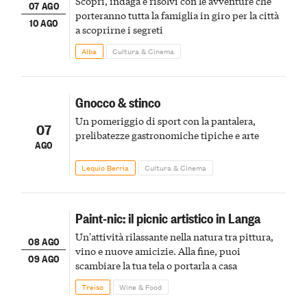
Scopri, indaga e risolvi con le avventure che
07 AGO
porteranno tutta la famiglia in giro per la città
10 AGO
a scoprirne i segreti
Alba
Cultura & Cinema
Gnocco & stinco
Un pomeriggio di sport con la pantalera,
07
prelibatezze gastronomiche tipiche e arte
AGO
Lequio Berria
Cultura & Cinema
Paint-nic: il picnic artistico in Langa
Un'attività rilassante nella natura tra pittura,
08 AGO
vino e nuove amicizie. Alla fine, puoi
09 AGO
scambiare la tua tela o portarla a casa
Treiso
Wine & Food