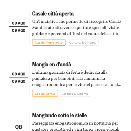
Casale città aperta
Un’iniziativa che permette di riscoprire Casale
08 AGO
Monferrato attraverso aperture speciali, visite
09 AGO
guidate e percorsi diffusi nel cuore della città
Casale Monferrato
Cultura & Cinema
Mangia en d’andà
L'ultima giornata di festa è dedicata alla
08 AGO
pantalera per bambini, alla camminata
09 AGO
enogastronomica per le vie del paese e al finale
pirotecnico
Lequio Berria
Cultura & Cinema
Mangiando sotto le stelle
Passeggiata enogastronomica in notturna per
08
gustare i prodotti ed i vini tipici vicesi e locali