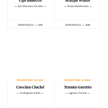
Ugo Balocco
Scarpa Wines
— San Marzano Oliveto —
— Nizza Monferrato —
10€
30€
ESPERIENZA —
ESPERIENZA —
PRODUTTORE DI VINO
PRODUTTORE DI VINO
Cascina Ciuché
Tenuta Garetto
— Costigliole d’Asti —
— Agliano Terme —