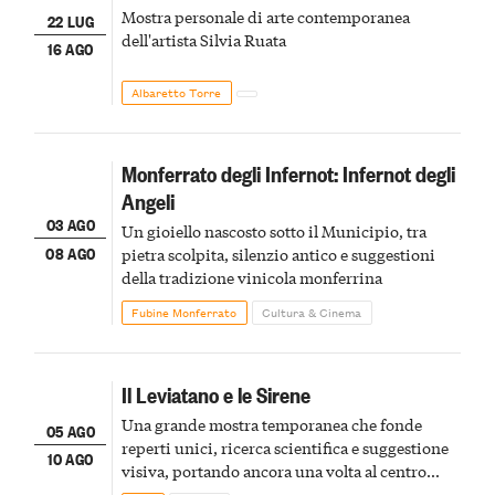
Mostra personale di arte contemporanea
22 LUG
dell'artista Silvia Ruata
16 AGO
Albaretto Torre
Monferrato degli Infernot: Infernot degli
Angeli
03 AGO
Un gioiello nascosto sotto il Municipio, tra
08 AGO
pietra scolpita, silenzio antico e suggestioni
della tradizione vinicola monferrina
Fubine Monferrato
Cultura & Cinema
Il Leviatano e le Sirene
Una grande mostra temporanea che fonde
05 AGO
reperti unici, ricerca scientifica e suggestione
10 AGO
visiva, portando ancora una volta al centro
della scena le meraviglie del passato astigiano