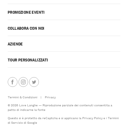
PROMOZIONE EVENTI
COLLABORA CON NOI
AZIENDE
TOUR PERSONALIZZATI
Termini & Condizioni
|
Privacy
© 2026 Love Langhe — Riproduzione parziale dei contenuti consentita a
patto di indicarne la fonte
Questo si è protetto da reCaptcha e si applicano la
Privacy Policy
e i
Termini
di Servizio
di Google