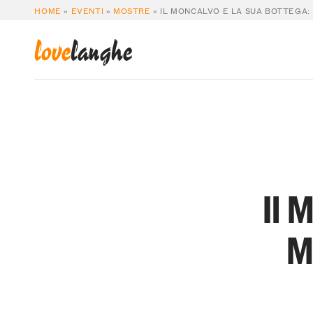
HOME
»
EVENTI
»
MOSTRE
»
IL MONCALVO E LA SUA BOTTEGA
love
langhe
Il 
M