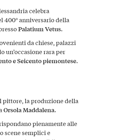
lessandria celebra
el 400° anniversario della
Palatium Vetus
 presso
.
ovenienti da chiese, palazzi
do un’occasione rara per
nto e Seicento piemontese
.
 pittore, la produzione della
Orsola Maddalena
va
.
 rispondano pienamente alle
so scene semplici e