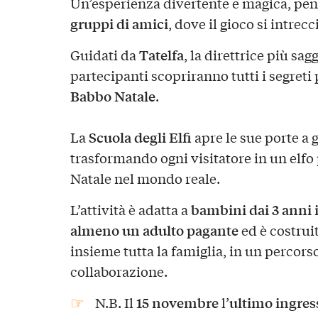
Un’esperienza divertente e magica, pe
gruppi di amici
, dove il gioco si intrecc
Tatelfa
Guidati da
, la direttrice più sag
partecipanti scopriranno tutti i segreti
Babbo Natale
.
Scuola degli Elfi
La
apre le sue porte a g
trasformando ogni visitatore in un elfo 
Natale nel mondo reale.
bambini dai 3 anni 
L’attività è adatta a
almeno un adulto pagante
ed è costrui
insieme tutta la famiglia, in un percorso
collaborazione.
15 novembre
ultimo ingres
N.B. Il
l’