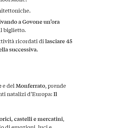
itettoniche.
ivando a Govone un’ora
l biglietto.
lasciare 45
ttività ricordati di
della successiva
.
e
Monferrato
e del
, prende
Il
nti natalizi d’Europa:
orici, castelli e mercatini
,
io di emozioni, luci e