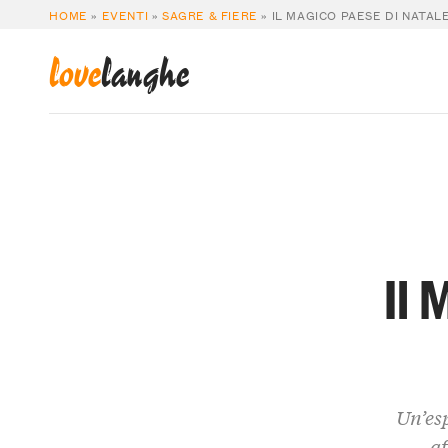
HOME
»
EVENTI
»
SAGRE & FIERE
»
IL MAGICO PAESE DI NATALE
love
langhe
Il 
Un’esp
af