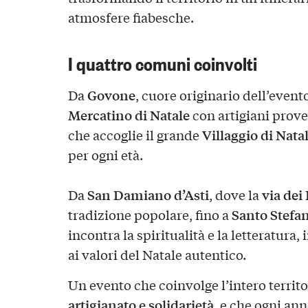
atmosfere fiabesche.
I quattro comuni coinvolti
Govone
Da
, cuore originario dell’event
Mercatino di Natale
con artigiani proven
Villaggio di Nata
che accoglie il grande
per ogni età.
San Damiano d’Asti
via dei
Da
, dove la
Santo Stefa
tradizione popolare, fino a
incontra la spiritualità e la letteratura,
ai valori del Natale autentico.
Un evento che coinvolge l’intero territ
artigianato e solidarietà
, e che ogni an