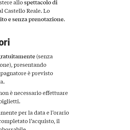
spettacolo di
istere allo
al Castello Reale. Lo
ito e senza prenotazione
.
ori
 gratuitamente
(senza
zione), presentando
ompagnatore è previsto
a.
on è necessario effettuare
glietti.
amente per la data e l’orario
completato l’acquisto, il
mborsabile.