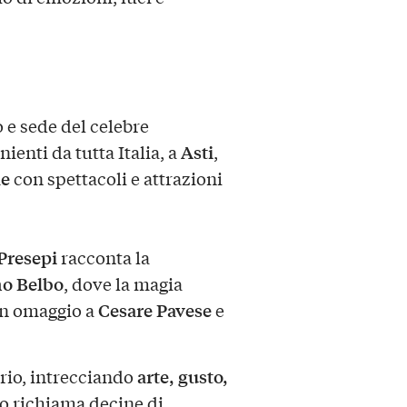
o e sede del celebre
Asti
ienti da tutta Italia, a
,
le
con spettacoli e attrazioni
 Presepi
racconta la
no Belbo
, dove la magia
Cesare Pavese
 in omaggio a
e
arte, gusto,
orio, intrecciando
no richiama decine di