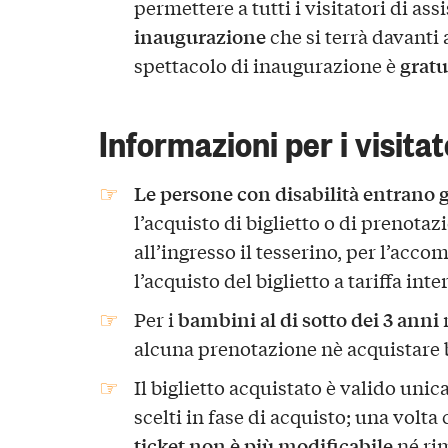
permettere a tutti i visitatori di ass
inaugurazione
che si terrà davanti 
gratu
spettacolo di inaugurazione è
Informazioni per i visitat
Le persone con disabilità entrano
l’acquisto di biglietto o di prenota
all’ingresso il tesserino, per l’acc
l’acquisto del biglietto a tariffa inter
bambini al di sotto dei 3 anni
Per i
n
alcuna prenotazione nè acquistare bi
Il biglietto acquistato è valido unic
scelti in fase di acquisto; una volta 
ticket
non è più modificabile
né ri