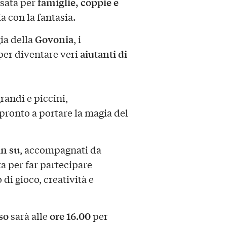
famiglie, coppie e
nsata per
ia con la fantasia.
Govonia
gia della
, i
aiutanti di
 per diventare veri
randi e piccini,
pronto a portare la magia del
in su
, accompagnati da
ta per far partecipare
 di gioco, creatività e
so
ore 16.00
sarà alle
per