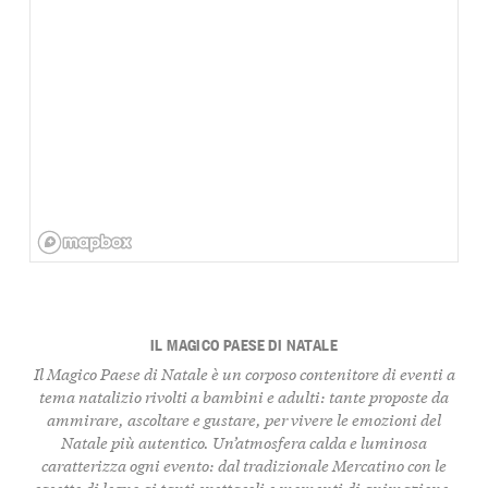
IL MAGICO PAESE DI NATALE
Il Magico Paese di Natale è un corposo contenitore di eventi a
tema natalizio rivolti a bambini e adulti: tante proposte da
ammirare, ascoltare e gustare, per vivere le emozioni del
Natale più autentico. Un’atmosfera calda e luminosa
caratterizza ogni evento: dal tradizionale Mercatino con le
casette di legno ai tanti spettacoli e momenti di animazione,