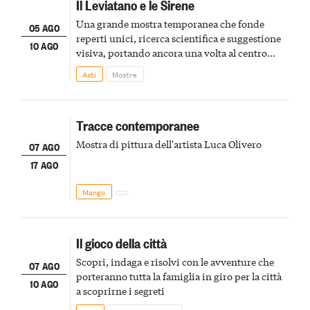
Il Leviatano e le Sirene
Una grande mostra temporanea che fonde
05 AGO
reperti unici, ricerca scientifica e suggestione
10 AGO
visiva, portando ancora una volta al centro
della scena le meraviglie del passato astigiano
Asti
Mostre
Tracce contemporanee
Mostra di pittura dell'artista Luca Olivero
07 AGO
17 AGO
Mango
Il gioco della città
Scopri, indaga e risolvi con le avventure che
07 AGO
porteranno tutta la famiglia in giro per la città
10 AGO
a scoprirne i segreti