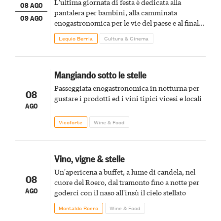
L'ultima giornata di festa è dedicata alla
08 AGO
pantalera per bambini, alla camminata
09 AGO
enogastronomica per le vie del paese e al finale
pirotecnico
Lequio Berria
Cultura & Cinema
Mangiando sotto le stelle
Passeggiata enogastronomica in notturna per
08
gustare i prodotti ed i vini tipici vicesi e locali
AGO
Vicoforte
Wine & Food
Vino, vigne & stelle
Un'apericena a buffet, a lume di candela, nel
08
cuore del Roero, dal tramonto fino a notte per
AGO
goderci con il naso all'insù il cielo stellato
Montaldo Roero
Wine & Food