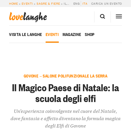
HOME
»
EVENTI
»
SAGRE & FIERE
»
IL MAGICO PAESE DI NATALE: LA SCUOLA DEGLI ELFI
ENG
ITA
CARICA UN EVENTO
love
langhe
VISITA LE LANGHE
EVENTI
MAGAZINE
SHOP
GOVONE — SALONE POLIFUNZIONALE LA SERRA
Il Magico Paese di Natale: la
scuola degli elfi
Un’esperienza coinvolgente nel cuore del Natale,
dove fantasia e affetto diventano la formula magica
degli Elfi di Govone