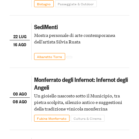
Bistagno
Passeggiate & Outdoor
SediMenti
Mostra personale di arte contemporanea
22 LUG
dell'artista Silvia Ruata
16 AGO
Albaretto Torre
Monferrato degli Infernot: Infernot degli
Angeli
03 AGO
Un gioiello nascosto sotto il Municipio, tra
08 AGO
pietra scolpita, silenzio antico e suggestioni
della tradizione vinicola monferrina
Fubine Monferrato
Cultura & Cinema