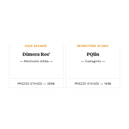
CASA VACANZE
PRODUTTORE DI VINO
Dimora Roe'
PQlin
— Monticello d’Alba —
— Castagnito —
259€
145€
PREZZO STANZE —
PREZZO STANZE —