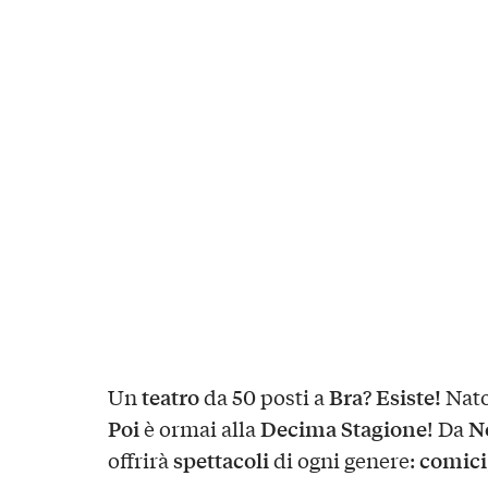
teatro
Bra
Esiste!
Un
da 50 posti a
?
Nat
Poi
Decima Stagione
N
è ormai alla
! Da
spettacoli
comici
offrirà
di ogni genere: