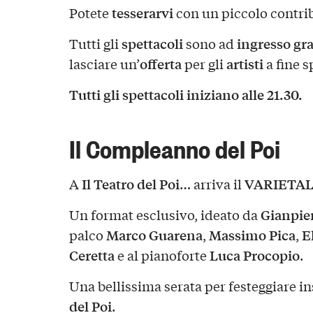
tesserarvi
Potete
con un piccolo contri
spettacoli
ingresso gra
Tutti gli
sono ad
offerta
artisti
lasciare un’
per gli
a fine s
Tutti gli spettacoli iniziano alle 21.30.
Il Compleanno del Poi
Il Teatro del Poi
VARIETAL
A
… arriva il
Gianpie
Un format esclusivo, ideato da
Marco Guarena
Massimo Pica
E
palco
,
,
Ceretta
Luca Procopio
e al pianoforte
.
Una bellissima serata per festeggiare i
del Poi
.