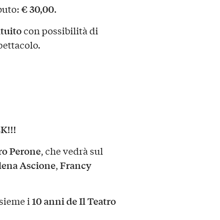
€ 30,00
buto:
.
tuito
con possibilità di
pettacolo.
K!!!
ro Perone
, che vedrà sul
lena Ascione
Francy
,
10 anni de Il Teatro
nsieme i