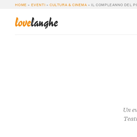
HOME
»
EVENTI
»
CULTURA & CINEMA
»
IL COMPLEANNO DEL P
love
langhe
Un ev
Teatr