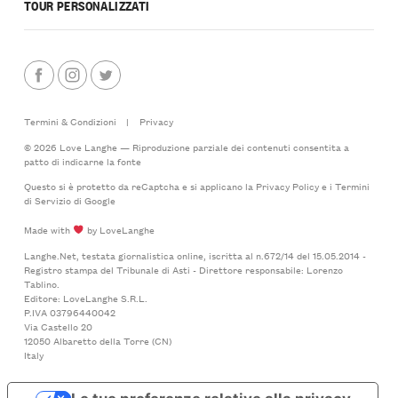
TOUR PERSONALIZZATI
Termini & Condizioni
|
Privacy
© 2026 Love Langhe — Riproduzione parziale dei contenuti consentita a
patto di indicarne la fonte
Questo si è protetto da reCaptcha e si applicano la
Privacy Policy
e i
Termini
di Servizio
di Google
Made with
by LoveLanghe
Langhe.Net, testata giornalistica online, iscritta al n.672/14 del 15.05.2014 -
Registro stampa del Tribunale di Asti - Direttore responsabile: Lorenzo
Tablino.
Editore: LoveLanghe S.R.L.
P.IVA 03796440042
Via Castello 20
12050 Albaretto della Torre (CN)
Italy