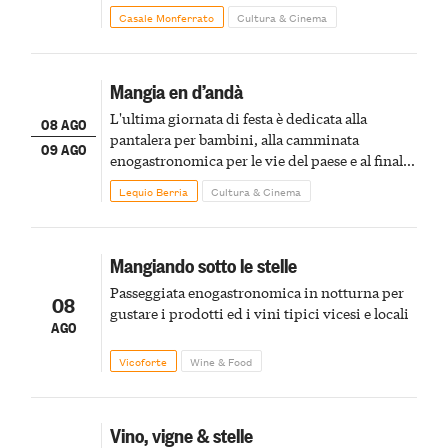
Casale Monferrato
Cultura & Cinema
Mangia en d’andà
L'ultima giornata di festa è dedicata alla
08 AGO
pantalera per bambini, alla camminata
09 AGO
enogastronomica per le vie del paese e al finale
pirotecnico
Lequio Berria
Cultura & Cinema
Mangiando sotto le stelle
Passeggiata enogastronomica in notturna per
08
gustare i prodotti ed i vini tipici vicesi e locali
AGO
Vicoforte
Wine & Food
Vino, vigne & stelle