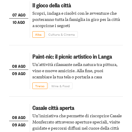
Il gioco della città
Scopri, indaga e risolvi con le avventure che
07 AGO
porteranno tutta la famiglia in giro per la città
10 AGO
a scoprirne i segreti
Alba
Cultura & Cinema
Paint-nic: il picnic artistico in Langa
Un'attività rilassante nella natura tra pittura,
08 AGO
vino e nuove amicizie. Alla fine, puoi
09 AGO
scambiare la tua tela o portarla a casa
Treiso
Wine & Food
Casale città aperta
Un’iniziativa che permette di riscoprire Casale
08 AGO
Monferrato attraverso aperture speciali, visite
09 AGO
guidate e percorsi diffusi nel cuore della città