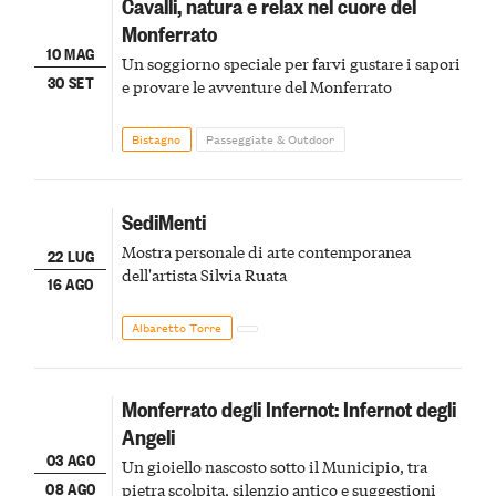
Cavalli, natura e relax nel cuore del
Monferrato
10 MAG
Un soggiorno speciale per farvi gustare i sapori
30 SET
e provare le avventure del Monferrato
Bistagno
Passeggiate & Outdoor
SediMenti
Mostra personale di arte contemporanea
22 LUG
dell'artista Silvia Ruata
16 AGO
Albaretto Torre
Monferrato degli Infernot: Infernot degli
Angeli
03 AGO
Un gioiello nascosto sotto il Municipio, tra
08 AGO
pietra scolpita, silenzio antico e suggestioni