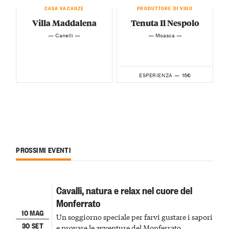
CASA VACANZE
PRODUTTORE DI VINO
Villa Maddalena
Tenuta Il Nespolo
— Canelli —
— Moasca —
15€
ESPERIENZA —
PROSSIMI EVENTI
Cavalli, natura e relax nel cuore del
Monferrato
10 MAG
Un soggiorno speciale per farvi gustare i sapori
30 SET
e provare le avventure del Monferrato