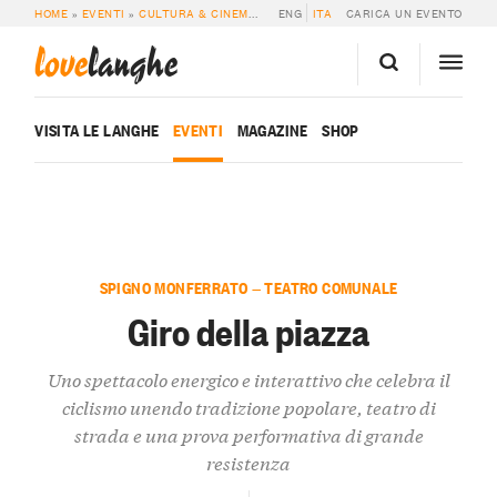
HOME
»
EVENTI
»
CULTURA & CINEMA
»
GIRO DELLA PIAZZA
ENG
ITA
CARICA UN EVENTO
love
langhe
VISITA LE LANGHE
EVENTI
MAGAZINE
SHOP
SPIGNO MONFERRATO — TEATRO COMUNALE
Giro della piazza
Uno spettacolo energico e interattivo che celebra il
ciclismo unendo tradizione popolare, teatro di
strada e una prova performativa di grande
resistenza