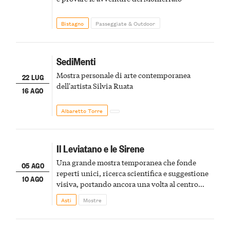
Bistagno
Passeggiate & Outdoor
SediMenti
Mostra personale di arte contemporanea
22 LUG
dell'artista Silvia Ruata
16 AGO
Albaretto Torre
Il Leviatano e le Sirene
Una grande mostra temporanea che fonde
05 AGO
reperti unici, ricerca scientifica e suggestione
10 AGO
visiva, portando ancora una volta al centro
della scena le meraviglie del passato astigiano
Asti
Mostre