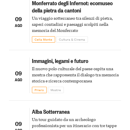
Monferrato degli Infernot: ecomuseo
della pietra da cantoni
09
Un viaggio sotterraneo tra silenzi di pietra,
saperi contadini e paesaggi scolpiti nella
AGO
memoria del Monferrato
Cella Monte
Cultura & Cinema
Immagini, legami e futuro
Il nuovo polo culturale del paese ospita una
09
mostra che rappresenta il dialogo tra memoria
AGO
storica e ricerca contemporanea
Priero
Mostre
Alba Sotterranea
Un tour guidato da un archeologo
09
professionista per un itinerario con tre tappe
AGO