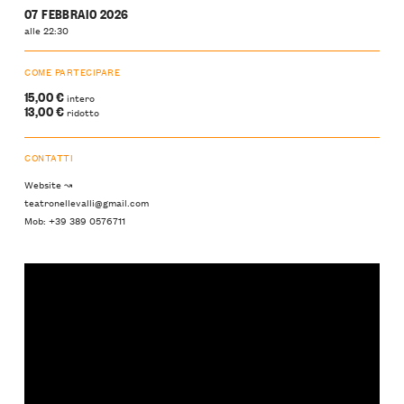
07 FEBBRAIO 2026
alle 22:30
COME PARTECIPARE
15,00 €
intero
13,00 €
ridotto
CONTATTI
Website ↝
teatronellevalli@gmail.com
Mob: +39 389 0576711