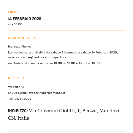
FINISCE
14 FEBBRAIO 2026
alle 18:00
COME PARTECIPARE
Ingresso libero.
La mostra sarà visitabile da sabato 31 gennaio a sabato 14 febbraio 2026,
osservando i seguenti orari di apertura:
martedì → domenica in orario 10:00 → 13:00 e 15:00 → 18:00.
CONTATTI
Website ↝
cn0065@biblioteche.ruparpiemonte.it
Tel: 017443003
Via Giovanni Giolitti, 1, Piazza, Mondovì
INDIRIZZO:
CN, Italia