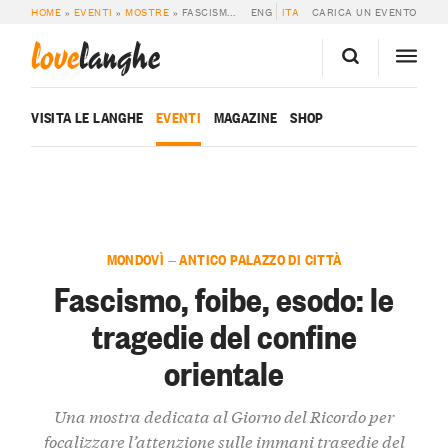
HOME
»
EVENTI
»
MOSTRE
»
FASCISMO, FOIBE, ESODO: LE TRAGEDIE DEL CONFINE ORIENTALE
ENG
ITA
CARICA UN EVENTO
love
langhe
VISITA LE LANGHE
EVENTI
MAGAZINE
SHOP
MONDOVÌ — ANTICO PALAZZO DI CITTÀ
Fascismo, foibe, esodo: le
tragedie del confine
orientale
Una mostra dedicata al Giorno del Ricordo per
focalizzare l’attenzione sulle immani tragedie del