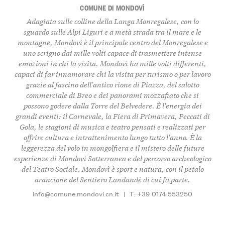
COMUNE DI MONDOVÌ
Adagiata sulle colline della Langa Monregalese, con lo
sguardo sulle Alpi Liguri e a metà strada tra il mare e le
montagne, Mondovì è il principale centro del Monregalese e
uno scrigno dai mille volti capace di trasmettere intense
emozioni in chi la visita. Mondovì ha mille volti differenti,
capaci di far innamorare chi la visita per turismo o per lavoro
grazie al fascino dell'antico rione di Piazza, del salotto
commerciale di Breo e dei panorami mozzafiato che si
possono godere dalla Torre del Belvedere. È l'energia dei
grandi eventi: il Carnevale, la Fiera di Primavera, Peccati di
Gola, le stagioni di musica e teatro pensati e realizzati per
offrire cultura e intrattenimento lungo tutto l'anno. È la
leggerezza del volo in mongolfiera e il mistero delle future
esperienze di Mondovì Sotterranea e del percorso archeologico
del Teatro Sociale. Mondovì è sport e natura, con il petalo
arancione del
Sentiero Landandè
di cui fa parte.
info@comune.mondovi.cn.it
|
T: +39 0174 553250