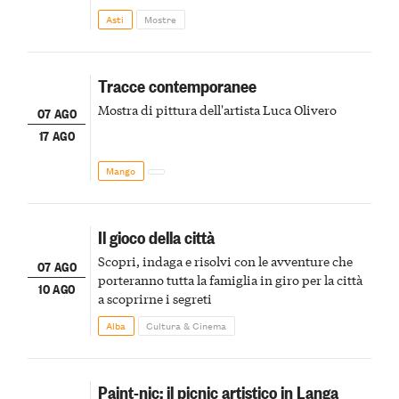
della scena le meraviglie del passato astigiano
Asti
Mostre
Tracce contemporanee
Mostra di pittura dell'artista Luca Olivero
07 AGO
17 AGO
Mango
Il gioco della città
Scopri, indaga e risolvi con le avventure che
07 AGO
porteranno tutta la famiglia in giro per la città
10 AGO
a scoprirne i segreti
Alba
Cultura & Cinema
Paint-nic: il picnic artistico in Langa