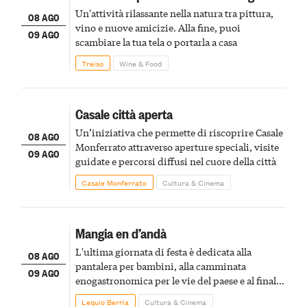
Un'attività rilassante nella natura tra pittura,
08 AGO
vino e nuove amicizie. Alla fine, puoi
09 AGO
scambiare la tua tela o portarla a casa
Treiso
Wine & Food
Casale città aperta
Un’iniziativa che permette di riscoprire Casale
08 AGO
Monferrato attraverso aperture speciali, visite
09 AGO
guidate e percorsi diffusi nel cuore della città
Casale Monferrato
Cultura & Cinema
Mangia en d’andà
L'ultima giornata di festa è dedicata alla
08 AGO
pantalera per bambini, alla camminata
09 AGO
enogastronomica per le vie del paese e al finale
pirotecnico
Lequio Berria
Cultura & Cinema