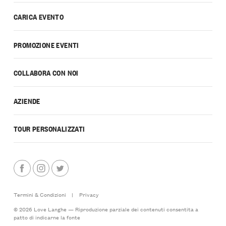
CARICA EVENTO
PROMOZIONE EVENTI
COLLABORA CON NOI
AZIENDE
TOUR PERSONALIZZATI
Termini & Condizioni
|
Privacy
© 2026 Love Langhe — Riproduzione parziale dei contenuti consentita a
patto di indicarne la fonte