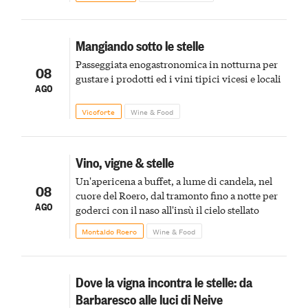
Mangiando sotto le stelle
Passeggiata enogastronomica in notturna per
08
gustare i prodotti ed i vini tipici vicesi e locali
AGO
Vicoforte
Wine & Food
Vino, vigne & stelle
Un'apericena a buffet, a lume di candela, nel
08
cuore del Roero, dal tramonto fino a notte per
AGO
goderci con il naso all'insù il cielo stellato
Montaldo Roero
Wine & Food
Dove la vigna incontra le stelle: da
Barbaresco alle luci di Neive