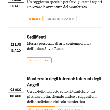
Un soggiorno speciale per farvi gustare i sapori
30 SET
e provare le avventure del Monferrato
Bistagno
Passeggiate & Outdoor
SediMenti
Mostra personale di arte contemporanea
22 LUG
dell'artista Silvia Ruata
16 AGO
Albaretto Torre
Monferrato degli Infernot: Infernot degli
Angeli
03 AGO
Un gioiello nascosto sotto il Municipio, tra
08 AGO
pietra scolpita, silenzio antico e suggestioni
della tradizione vinicola monferrina
Fubine Monferrato
Cultura & Cinema