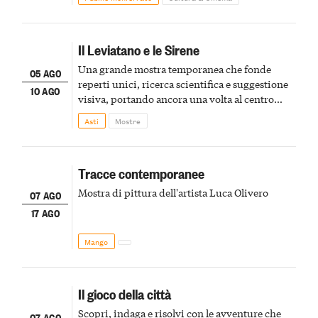
Il Leviatano e le Sirene
Una grande mostra temporanea che fonde
05 AGO
reperti unici, ricerca scientifica e suggestione
10 AGO
visiva, portando ancora una volta al centro
della scena le meraviglie del passato astigiano
Asti
Mostre
Tracce contemporanee
Mostra di pittura dell'artista Luca Olivero
07 AGO
17 AGO
Mango
Il gioco della città
Scopri, indaga e risolvi con le avventure che
07 AGO