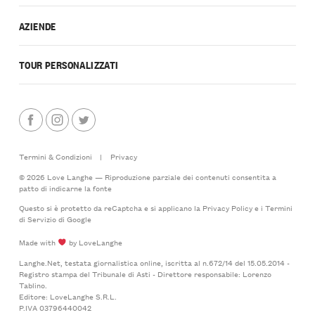
AZIENDE
TOUR PERSONALIZZATI
Termini & Condizioni
|
Privacy
© 2026 Love Langhe — Riproduzione parziale dei contenuti consentita a
patto di indicarne la fonte
Questo si è protetto da reCaptcha e si applicano la
Privacy Policy
e i
Termini
di Servizio
di Google
Made with
by LoveLanghe
Langhe.Net, testata giornalistica online, iscritta al n.672/14 del 15.05.2014 -
Registro stampa del Tribunale di Asti - Direttore responsabile: Lorenzo
Tablino.
Editore: LoveLanghe S.R.L.
P.IVA 03796440042