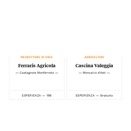
PRODUTTORE DI VINO
AGRICOLTORI
Ferraris Agricola
Cascina Valeggia
— Castagnole Monferrato —
— Moncalvo d'Asti —
15€
Gratuito
ESPERIENZA —
ESPERIENZA —