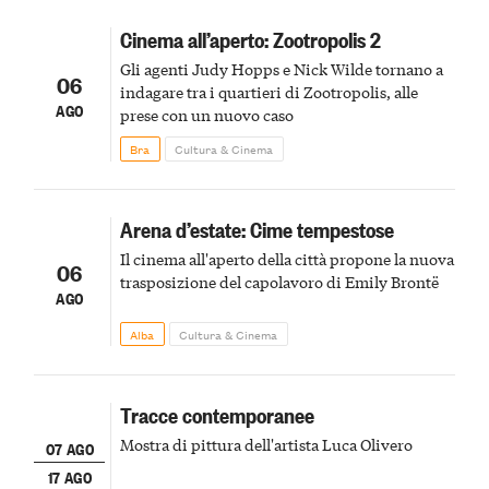
Cinema all’aperto: Zootropolis 2
Gli agenti Judy Hopps e Nick Wilde tornano a
06
indagare tra i quartieri di Zootropolis, alle
AGO
prese con un nuovo caso
Bra
Cultura & Cinema
Arena d’estate: Cime tempestose
Il cinema all'aperto della città propone la nuova
06
trasposizione del capolavoro di Emily Brontë
AGO
Alba
Cultura & Cinema
Tracce contemporanee
Mostra di pittura dell'artista Luca Olivero
07 AGO
17 AGO