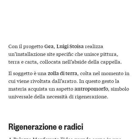
Con il progetto
,
realizza
Gea
Luigi Stoisa
un’installazione site specific che unisce pittura,
terra e carta, collocata nell’abside della cappella.
Il soggetto è una
, colta nel momento in
zolla di terra
cui viene rivoltata dall’aratro. In questo gesto la
materia acquista un aspetto
, simbolo
antropomorfo
universale della necessità di rigenerazione.
Rigenerazione e radici
A Palazzo Monferrato l’idea prende corpo in una