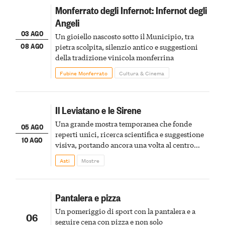
Monferrato degli Infernot: Infernot degli
Angeli
03 AGO
Un gioiello nascosto sotto il Municipio, tra
08 AGO
pietra scolpita, silenzio antico e suggestioni
della tradizione vinicola monferrina
Fubine Monferrato
Cultura & Cinema
Il Leviatano e le Sirene
Una grande mostra temporanea che fonde
05 AGO
reperti unici, ricerca scientifica e suggestione
10 AGO
visiva, portando ancora una volta al centro
della scena le meraviglie del passato astigiano
Asti
Mostre
Pantalera e pizza
Un pomeriggio di sport con la pantalera e a
06
seguire cena con pizza e non solo