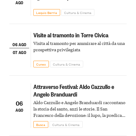
AGO
Lequio Berria
Cultura & Cinema
Visite al tramonto in Torre Civica
Visita al tramonto per ammirare al città da una
06 AGO
prospettiva privilegiata
07 AGO
Cuneo
Cultura & Cinema
Attraverso Festival: Aldo Cazzullo e
Angelo Branduardi
06
Aldo Cazzullo e Angelo Branduardi raccontano
la storia del santo, anzi le storie. Il San
AGO
Francesco della devozione: il lupo, la predica
agli uccelli, le stimmate
Busca
Cultura & Cinema