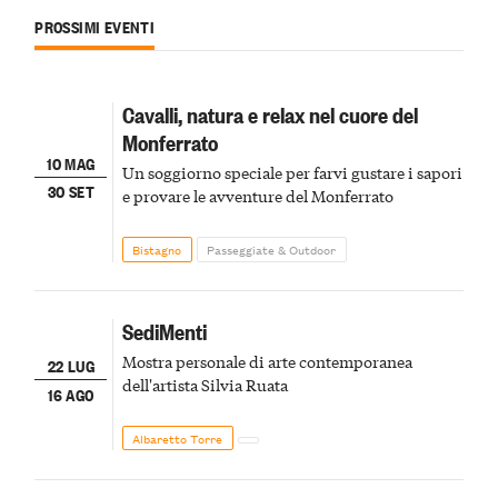
PROSSIMI EVENTI
Cavalli, natura e relax nel cuore del
Monferrato
10 MAG
Un soggiorno speciale per farvi gustare i sapori
30 SET
e provare le avventure del Monferrato
Bistagno
Passeggiate & Outdoor
SediMenti
Mostra personale di arte contemporanea
22 LUG
dell'artista Silvia Ruata
16 AGO
Albaretto Torre