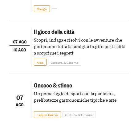
Mango
Il gioco della città
Scopri, indaga e risolvi con le avventure che
07 AGO
porteranno tutta la famiglia in giro per la città
10 AGO
a scoprirne i segreti
Alba
Cultura & Cinema
Gnocco & stinco
Un pomeriggio di sport con la pantalera,
07
prelibatezze gastronomiche tipiche e arte
AGO
Lequio Berria
Cultura & Cinema