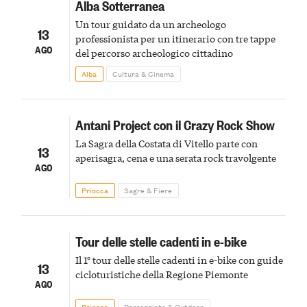
Alba Sotterranea
Un tour guidato da un archeologo
13
professionista per un itinerario con tre tappe
AGO
del percorso archeologico cittadino
Alba
Cultura & Cinema
Antani Project con il Crazy Rock Show
La Sagra della Costata di Vitello parte con
13
aperisagra, cena e una serata rock travolgente
AGO
Priocca
Sagre & Fiere
Tour delle stelle cadenti in e-bike
Il 1° tour delle stelle cadenti in e-bike con guide
13
cicloturistiche della Regione Piemonte
AGO
Priocca
Passeggiate & Outdoor