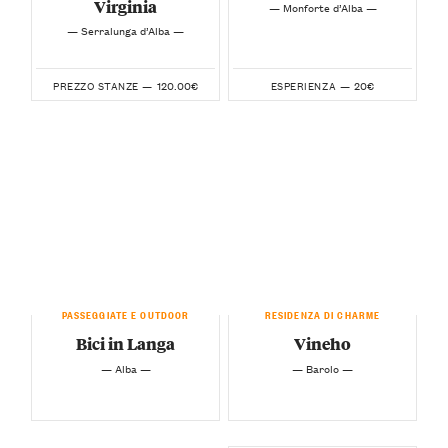
Virginia
— Monforte d’Alba —
— Serralunga d’Alba —
120.00€
20€
PREZZO STANZE —
ESPERIENZA —
PASSEGGIATE E OUTDOOR
RESIDENZA DI CHARME
Bici in Langa
Vineho
— Alba —
— Barolo —