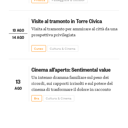
Visite al tramonto in Torre Civica
Visita al tramonto per ammirare al città da una
13 AGO
prospettiva privilegiata
14 AGO
Cuneo
Cultura & Cinema
Cinema all’aperto: Sentimental value
Un intenso dramma familiare sul peso dei
13
ricordi, sui rapporti irrisolti e sul potere del
AGO
cinema di trasformare il dolore in racconto
Bra
Cultura & Cinema