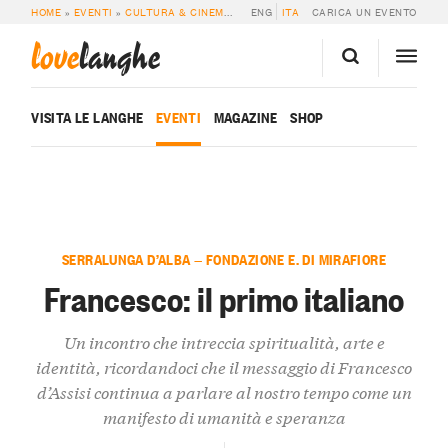
HOME
»
EVENTI
»
CULTURA & CINEMA
»
FRANCESCO: IL PRIMO ITALIANO
ENG
ITA
CARICA UN EVENTO
love
langhe
VISITA LE LANGHE
EVENTI
MAGAZINE
SHOP
SERRALUNGA D’ALBA — FONDAZIONE E. DI MIRAFIORE
Francesco: il primo italiano
Un incontro che intreccia spiritualità, arte e
identità, ricordandoci che il messaggio di Francesco
d’Assisi continua a parlare al nostro tempo come un
manifesto di umanità e speranza