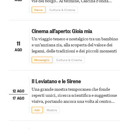
vie del borgo.. Al termine, Cascina Fonda
Winery offrirà una degustazione di due
Neive
Cultura & Cinema
spumanti.
Cinema all’aperto: Gioia mia
Un viaggio tenero e nostalgico tra un bambino
11
e un’anziana zia, alla scoperta del valore dei
AGO
legami, delle tradizioni e dei piccoli momenti
Monesiglio
Cultura & Cinema
Il Leviatano e le Sirene
Una grande mostra temporanea che fonde
12 AGO
reperti unici, ricerca scientifica e suggestione
17 AGO
visiva, portando ancora una volta al centro
della scena le meraviglie del passato astigiano
Asti
Mostre