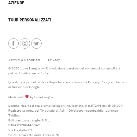
AZIENDE
TOUR PERSONALIZZATI
Termini & Condizioni
|
Privacy
© 2026 Love Langhe — Riproduzione parziale dei contenuti consentita a
patto di indicarne la fonte
Questo si è protetto da reCaptcha e si applicano la
Privacy Policy
e i
Termini
di Servizio
di Google
Made with
by LoveLanghe
Langhe.Net, testata giornalistica online, iscritta al n.672/14 del 15.05.2014 -
Registro stampa del Tribunale di Asti - Direttore responsabile: Lorenzo
Tablino.
Editore: LoveLanghe S.R.L.
P.IVA 03796440042
Via Castello 20
12050 Albaretto della Torre (CN)