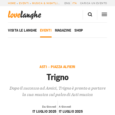
HOME
»
EVENTI
»
MUSICA & NIGHTLIFE
»
TRIGNO
ENG
ITA
CARICA UN EVENTO
love
langhe
VISITA LE LANGHE
EVENTI
MAGAZINE
SHOP
ASTI — PIAZZA ALFIERI
Trigno
Dopo il successo ad Amici, Trigno è pronto a portare
la sua musica sul palco di Asti musica
Da Giovedì
A Giovedì
17 LUGLIO 2025
17 LUGLIO 2025