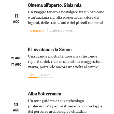
Cinema all’aperto: Gioia mia
Un viaggio tenero e nostalgico tra un bambino
11
e un’anziana zia, alla scoperta del valore dei
AGO
legami, delle tradizioni e dei piccoli momenti
Monesiglio
Cultura & Cinema
Il Leviatano e le Sirene
Una grande mostra temporanea che fonde
12 AGO
reperti unici, ricerca scientifica e suggestione
17 AGO
visiva, portando ancora una volta al centro
della scena le meraviglie del passato astigiano
Asti
Mostre
Alba Sotterranea
Un tour guidato da un archeologo
13
professionista per un itinerario con tre tappe
AGO
del percorso archeologico cittadino