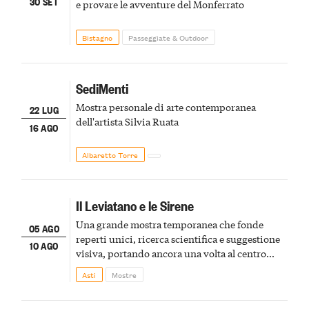
30 SET
e provare le avventure del Monferrato
Bistagno
Passeggiate & Outdoor
SediMenti
Mostra personale di arte contemporanea
22 LUG
dell'artista Silvia Ruata
16 AGO
Albaretto Torre
Il Leviatano e le Sirene
Una grande mostra temporanea che fonde
05 AGO
reperti unici, ricerca scientifica e suggestione
10 AGO
visiva, portando ancora una volta al centro
della scena le meraviglie del passato astigiano
Asti
Mostre