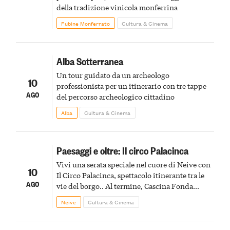
della tradizione vinicola monferrina
Fubine Monferrato
Cultura & Cinema
Alba Sotterranea
Un tour guidato da un archeologo
10
professionista per un itinerario con tre tappe
AGO
del percorso archeologico cittadino
Alba
Cultura & Cinema
Paesaggi e oltre: Il circo Palacinca
Vivi una serata speciale nel cuore di Neive con
10
Il Circo Palacinca, spettacolo itinerante tra le
AGO
vie del borgo.. Al termine, Cascina Fonda
Winery offrirà una degustazione di due
Neive
Cultura & Cinema
spumanti.