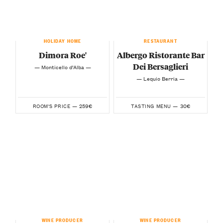
HOLIDAY HOME
RESTAURANT
Dimora Roe'
Albergo Ristorante Bar
Dei Bersaglieri
— Monticello d’Alba —
— Lequio Berria —
259€
30€
ROOM'S PRICE —
TASTING MENU —
WINE PRODUCER
WINE PRODUCER