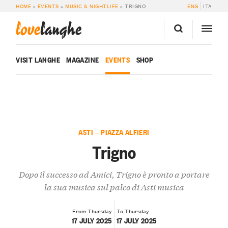
HOME
»
EVENTS
»
MUSIC & NIGHTLIFE
»
TRIGNO
ENG
ITA
love
langhe
VISIT LANGHE
MAGAZINE
EVENTS
SHOP
ASTI — PIAZZA ALFIERI
Trigno
Dopo il successo ad Amici, Trigno è pronto a portare
la sua musica sul palco di Asti musica
From Thursday
To Thursday
17 JULY 2025
17 JULY 2025