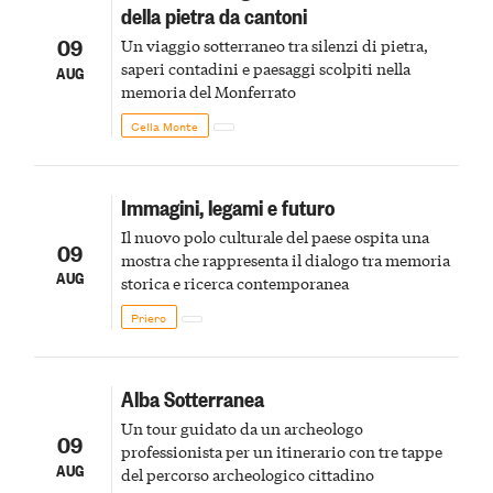
della pietra da cantoni
09
Un viaggio sotterraneo tra silenzi di pietra,
saperi contadini e paesaggi scolpiti nella
AUG
memoria del Monferrato
Cella Monte
Immagini, legami e futuro
Il nuovo polo culturale del paese ospita una
09
mostra che rappresenta il dialogo tra memoria
AUG
storica e ricerca contemporanea
Priero
Alba Sotterranea
Un tour guidato da un archeologo
09
professionista per un itinerario con tre tappe
AUG
del percorso archeologico cittadino