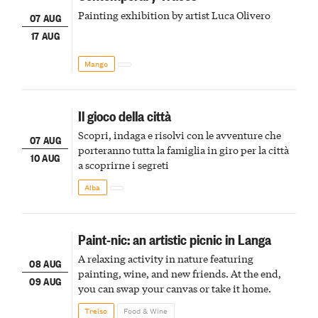
Painting exhibition by artist Luca Olivero
07 AUG
17 AUG
Mango
Il gioco della città
Scopri, indaga e risolvi con le avventure che
07 AUG
porteranno tutta la famiglia in giro per la città
10 AUG
a scoprirne i segreti
Alba
Paint-nic: an artistic picnic in Langa
A relaxing activity in nature featuring
08 AUG
painting, wine, and new friends. At the end,
09 AUG
you can swap your canvas or take it home.
Treiso
Food & Wine