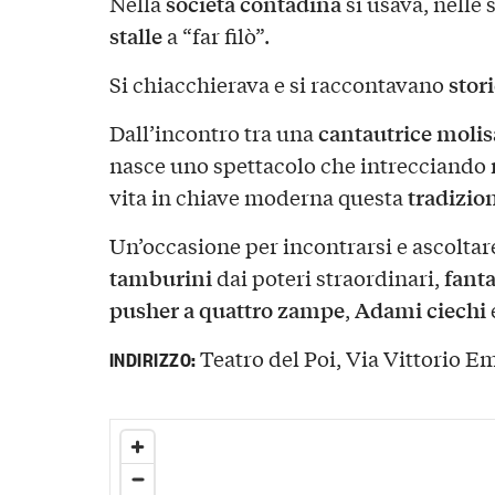
società contadina
Nella
si usava, nelle 
stalle
a “far filò”.
stor
Si chiacchierava e si raccontavano
cantautrice moli
Dall’incontro tra una
nasce uno spettacolo che intrecciando
tradizio
vita in chiave moderna questa
Un’occasione per incontrarsi e ascoltare
tamburini
fant
dai poteri straordinari,
pusher a quattro zampe
Adami ciechi
,
Teatro del Poi, Via Vittorio Em
INDIRIZZO: