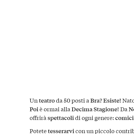
teatro
Bra
Esiste!
Un
da 50 posti a
?
Nat
Poi
Decima Stagione
N
è ormai alla
! Da
spettacoli
comici
offrirà
di ogni genere:
tesserarvi
Potete
con un piccolo contri