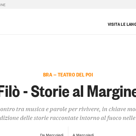
INE
VISITA LE LAN
BRA — TEATRO DEL POI
Filò - Storie al Margin
ontro tra musica e parole per rivivere, in chiave m
dizione delle storie raccontate intorno al fuoco nelle
Da Mercoledì
A Mercoledì