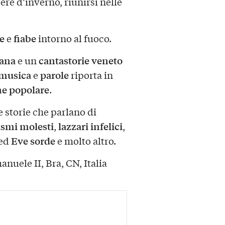
sere d’inverno, riunirsi nelle
ie
fiabe
e
intorno al fuoco.
sana
cantastorie veneto
e un
musica
parole
e
riporta in
ne popolare
.
 storie che parlano di
asmi molesti
lazzari infelici
,
,
Eve sorde
ed
e molto altro.
anuele II, Bra, CN, Italia