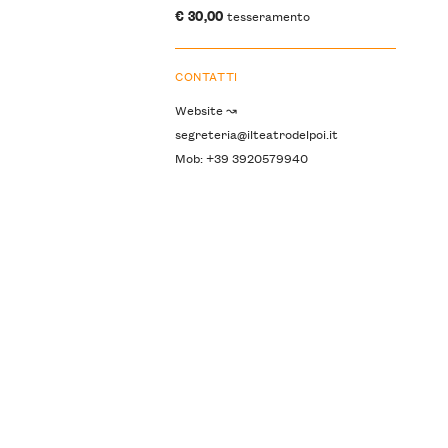
€ 30,00
tesseramento
CONTATTI
Website ↝
segreteria@ilteatrodelpoi.it
Mob: +39 3920579940