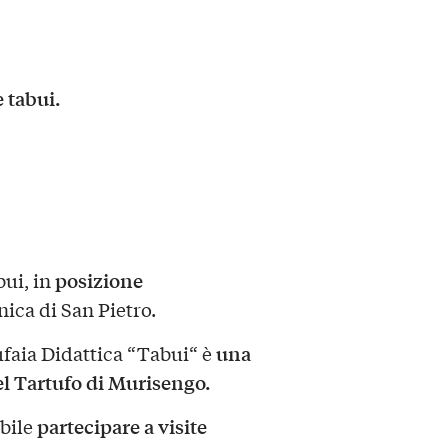
e tabui.
posizione
bui, in
ica di San Pietro.
una
tufaia Didattica “Tabui“ è
del Tartufo di Murisengo.
partecipare a visite
ibile