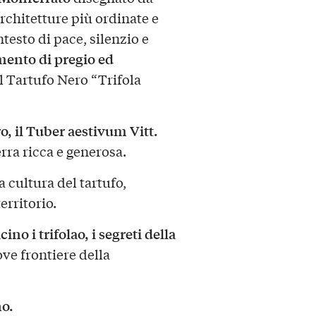
architetture più ordinate e
ntesto di pace, silenzio e
ento di pregio ed
l Tartufo Nero “Trifola
o, il Tuber aestivum Vitt.
erra ricca e generosa.
a cultura del tartufo,
territorio.
no i trifolao, i segreti della
ove frontiere della
o.