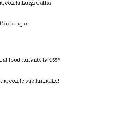
Luigi Gallia
la, con la
l’area expo.
i al food
durante la 455ª
dda, con le sue lumache!