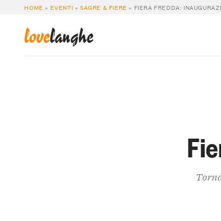
HOME
»
EVENTI
»
SAGRE & FIERE
»
FIERA FREDDA: INAUGURAZ
love
langhe
Fie
Torna