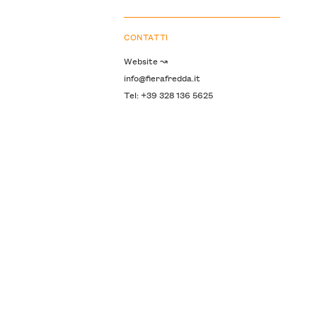
CONTATTI
Website ↝
info@fierafredda.it
Tel: +39 328 136 5625