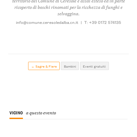
territorio del Comune di Ceresole è assai esteso ed in parte
ricoperto di boschi rinomati per la ricchezza di funghi e
selvaggina.
info@comune.ceresoledalba.cn.it
|
T: +39 0172 574135
← Sagre & Fiere
Bambini
Eventi gratuiti
VICINO
a questo evento