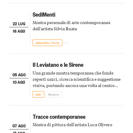
SediMenti
Mostra personale di arte contemporanea
22 LUG
dell'artista Silvia Ruata
16 AGO
Albaretto Torre
Il Leviatano e le Sirene
Una grande mostra temporanea che fonde
05 AGO
reperti unici, ricerca scientifica e suggestione
10 AGO
visiva, portando ancora una volta al centro
della scena le meraviglie del passato astigiano
Asti
Mostre
Tracce contemporanee
Mostra di pittura dell'artista Luca Olivero
07 AGO
17 AGO