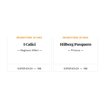
PRODUTTORE DI VINO
PRODUTTORE DI VINO
I Calici
Hilberg Pasquero
— Magliano Alfieri —
— Priocca —
15€
15€
ESPERIENZA —
ESPERIENZA —