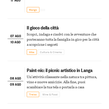
Mango
Il gioco della città
Scopri, indaga e risolvi con le avventure che
07 AGO
porteranno tutta la famiglia in giro per la città
10 AGO
a scoprirne i segreti
Alba
Cultura & Cinema
Paint-nic: il picnic artistico in Langa
Un'attività rilassante nella natura tra pittura,
08 AGO
vino e nuove amicizie. Alla fine, puoi
09 AGO
scambiare la tua tela o portarla a casa
Treiso
Wine & Food