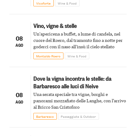
Vicoforte
Wine & Food
Vino, vigne & stelle
Un'apericena a buffet, a lume di candela, nel
08
cuore del Roero, dal tramonto fino a notte per
AGO
goderci con il naso all'insù il cielo stellato
Montaldo Roero
Wine & Food
Dove la vigna incontra le stelle: da
Barbaresco alle luci di Neive
08
Una serata speciale tra vigne, borghi e
panorami mozzafiato delle Langhe, con l’arrivo
AGO
al Bricco San Cristoforo
Barbaresco
Passeggiate & Outdoor