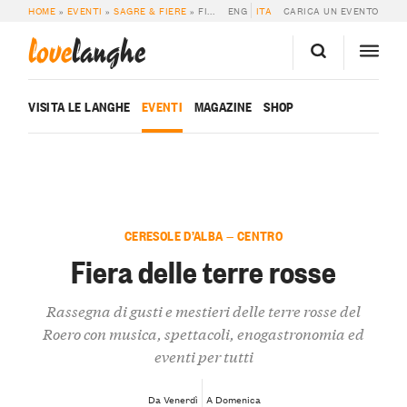
HOME
»
EVENTI
»
SAGRE & FIERE
»
FIERA DELLE TERRE ROSSE
ENG
ITA
CARICA UN EVENTO
love
langhe
VISITA LE LANGHE
EVENTI
MAGAZINE
SHOP
CERESOLE D’ALBA — CENTRO
Fiera delle terre rosse
Rassegna di gusti e mestieri delle terre rosse del
Roero con musica, spettacoli, enogastronomia ed
eventi per tutti
Da Venerdì
A Domenica