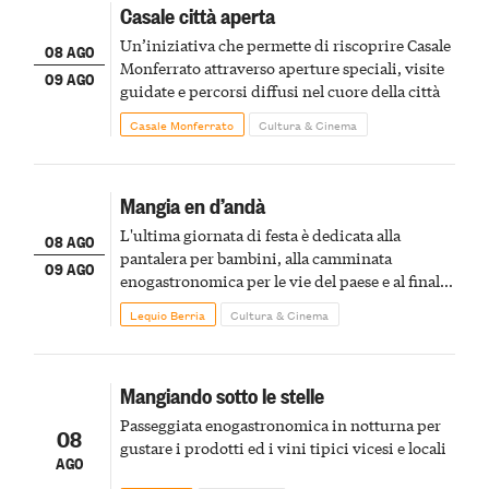
Casale città aperta
Un’iniziativa che permette di riscoprire Casale
08 AGO
Monferrato attraverso aperture speciali, visite
09 AGO
guidate e percorsi diffusi nel cuore della città
Casale Monferrato
Cultura & Cinema
Mangia en d’andà
L'ultima giornata di festa è dedicata alla
08 AGO
pantalera per bambini, alla camminata
09 AGO
enogastronomica per le vie del paese e al finale
pirotecnico
Lequio Berria
Cultura & Cinema
Mangiando sotto le stelle
Passeggiata enogastronomica in notturna per
08
gustare i prodotti ed i vini tipici vicesi e locali
AGO