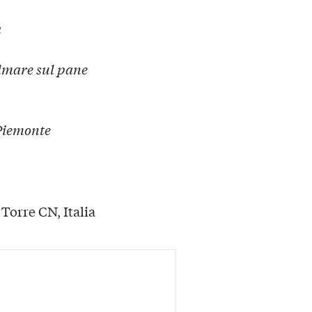
a
almare sul pane
 Piemonte
 Torre CN, Italia