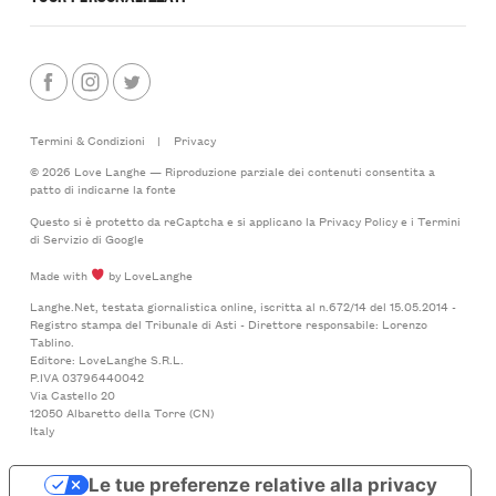
Termini & Condizioni
|
Privacy
© 2026 Love Langhe — Riproduzione parziale dei contenuti consentita a
patto di indicarne la fonte
Questo si è protetto da reCaptcha e si applicano la
Privacy Policy
e i
Termini
di Servizio
di Google
Made with
by LoveLanghe
Langhe.Net, testata giornalistica online, iscritta al n.672/14 del 15.05.2014 -
Registro stampa del Tribunale di Asti - Direttore responsabile: Lorenzo
Tablino.
Editore: LoveLanghe S.R.L.
P.IVA 03796440042
Via Castello 20
12050 Albaretto della Torre (CN)
Italy
Le tue preferenze relative alla privacy