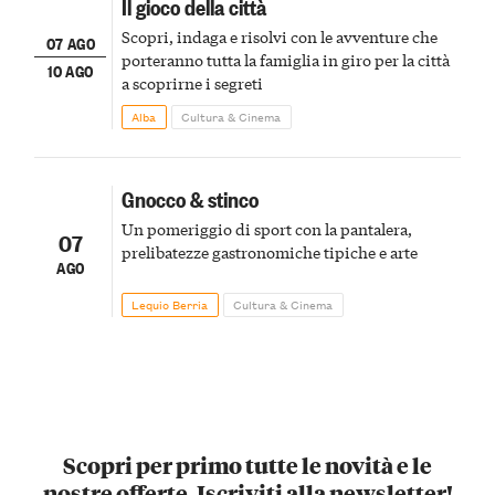
Il gioco della città
Scopri, indaga e risolvi con le avventure che
07 AGO
porteranno tutta la famiglia in giro per la città
10 AGO
a scoprirne i segreti
Alba
Cultura & Cinema
Gnocco & stinco
Un pomeriggio di sport con la pantalera,
07
prelibatezze gastronomiche tipiche e arte
AGO
Lequio Berria
Cultura & Cinema
Scopri per primo tutte le novità e le
nostre offerte. Iscriviti alla newsletter!