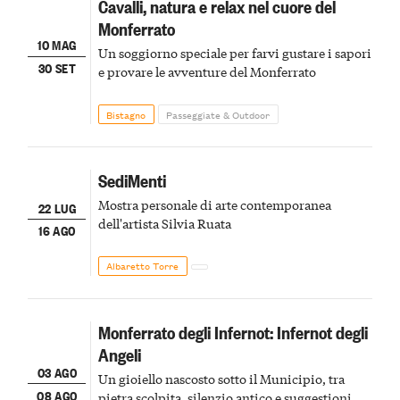
Cavalli, natura e relax nel cuore del
Monferrato
10 MAG
Un soggiorno speciale per farvi gustare i sapori
30 SET
e provare le avventure del Monferrato
Bistagno
Passeggiate & Outdoor
SediMenti
Mostra personale di arte contemporanea
22 LUG
dell'artista Silvia Ruata
16 AGO
Albaretto Torre
Monferrato degli Infernot: Infernot degli
Angeli
03 AGO
Un gioiello nascosto sotto il Municipio, tra
08 AGO
pietra scolpita, silenzio antico e suggestioni