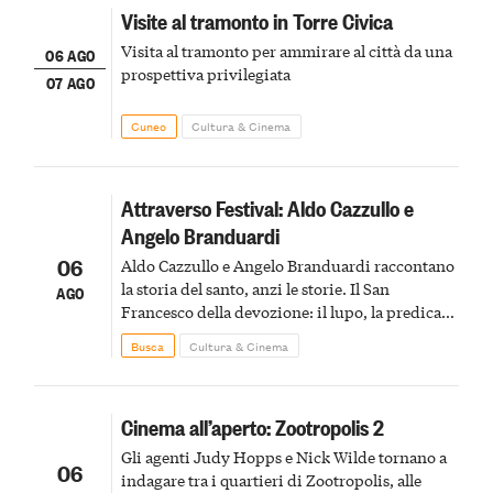
Visite al tramonto in Torre Civica
Visita al tramonto per ammirare al città da una
06 AGO
prospettiva privilegiata
07 AGO
Cuneo
Cultura & Cinema
Attraverso Festival: Aldo Cazzullo e
Angelo Branduardi
06
Aldo Cazzullo e Angelo Branduardi raccontano
la storia del santo, anzi le storie. Il San
AGO
Francesco della devozione: il lupo, la predica
agli uccelli, le stimmate
Busca
Cultura & Cinema
Cinema all’aperto: Zootropolis 2
Gli agenti Judy Hopps e Nick Wilde tornano a
06
indagare tra i quartieri di Zootropolis, alle