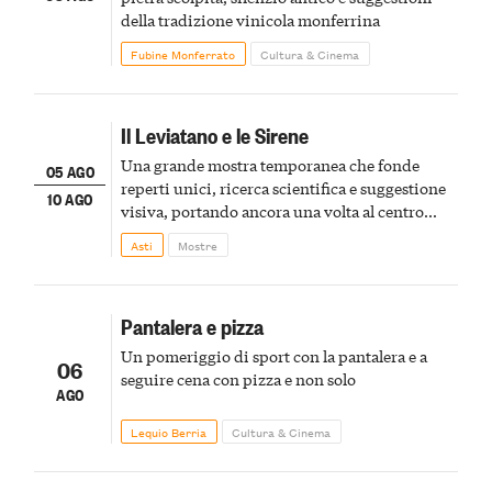
della tradizione vinicola monferrina
Fubine Monferrato
Cultura & Cinema
Il Leviatano e le Sirene
Una grande mostra temporanea che fonde
05 AGO
reperti unici, ricerca scientifica e suggestione
10 AGO
visiva, portando ancora una volta al centro
della scena le meraviglie del passato astigiano
Asti
Mostre
Pantalera e pizza
Un pomeriggio di sport con la pantalera e a
06
seguire cena con pizza e non solo
AGO
Lequio Berria
Cultura & Cinema