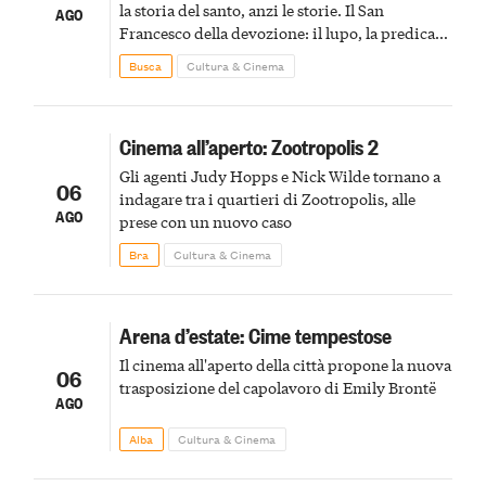
la storia del santo, anzi le storie. Il San
AGO
Francesco della devozione: il lupo, la predica
agli uccelli, le stimmate
Busca
Cultura & Cinema
Cinema all’aperto: Zootropolis 2
Gli agenti Judy Hopps e Nick Wilde tornano a
06
indagare tra i quartieri di Zootropolis, alle
AGO
prese con un nuovo caso
Bra
Cultura & Cinema
Arena d’estate: Cime tempestose
Il cinema all'aperto della città propone la nuova
06
trasposizione del capolavoro di Emily Brontë
AGO
Alba
Cultura & Cinema