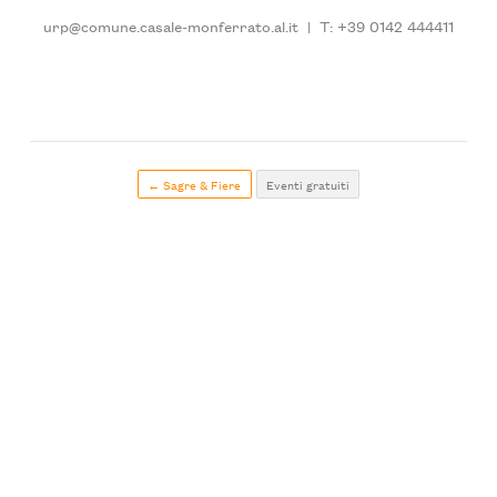
urp@comune.casale-monferrato.al.it
|
T: +39 0142 444411
← Sagre & Fiere
Eventi gratuiti