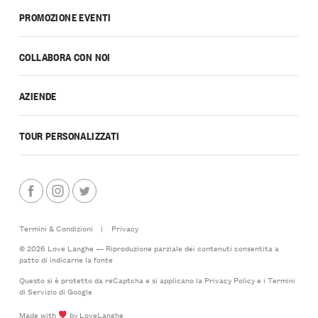
PROMOZIONE EVENTI
COLLABORA CON NOI
AZIENDE
TOUR PERSONALIZZATI
Termini & Condizioni
|
Privacy
© 2026 Love Langhe — Riproduzione parziale dei contenuti consentita a
patto di indicarne la fonte
Questo si è protetto da reCaptcha e si applicano la
Privacy Policy
e i
Termini
di Servizio
di Google
Made with
by LoveLanghe