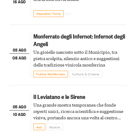
16 AGO
Albaretto Torre
Monferrato degli Infernot: Infernot degli
Angeli
03 AGO
Un gioiello nascosto sotto il Municipio, tra
08 AGO
pietra scolpita, silenzio antico e suggestioni
della tradizione vinicola monferrina
Fubine Monferrato
Cultura & Cinema
Il Leviatano e le Sirene
Una grande mostra temporanea che fonde
05 AGO
reperti unici, ricerca scientifica e suggestione
10 AGO
visiva, portando ancora una volta al centro
della scena le meraviglie del passato astigiano
Asti
Mostre