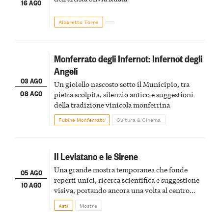
16 AGO
Albaretto Torre
Monferrato degli Infernot: Infernot degli
Angeli
03 AGO
Un gioiello nascosto sotto il Municipio, tra
08 AGO
pietra scolpita, silenzio antico e suggestioni
della tradizione vinicola monferrina
Fubine Monferrato
Cultura & Cinema
Il Leviatano e le Sirene
Una grande mostra temporanea che fonde
05 AGO
reperti unici, ricerca scientifica e suggestione
10 AGO
visiva, portando ancora una volta al centro
della scena le meraviglie del passato astigiano
Asti
Mostre