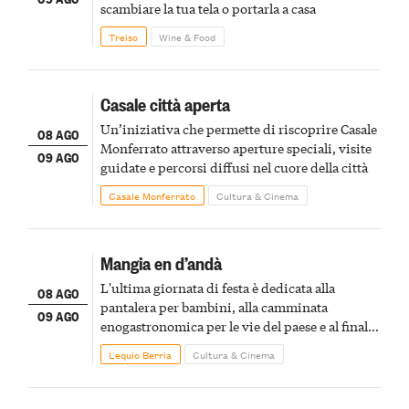
scambiare la tua tela o portarla a casa
Treiso
Wine & Food
Casale città aperta
Un’iniziativa che permette di riscoprire Casale
08 AGO
Monferrato attraverso aperture speciali, visite
09 AGO
guidate e percorsi diffusi nel cuore della città
Casale Monferrato
Cultura & Cinema
Mangia en d’andà
L'ultima giornata di festa è dedicata alla
08 AGO
pantalera per bambini, alla camminata
09 AGO
enogastronomica per le vie del paese e al finale
pirotecnico
Lequio Berria
Cultura & Cinema