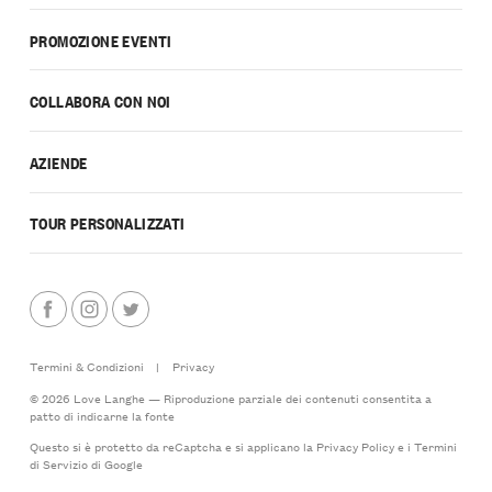
PROMOZIONE EVENTI
COLLABORA CON NOI
AZIENDE
TOUR PERSONALIZZATI
Termini & Condizioni
|
Privacy
© 2026 Love Langhe — Riproduzione parziale dei contenuti consentita a
patto di indicarne la fonte
Questo si è protetto da reCaptcha e si applicano la
Privacy Policy
e i
Termini
di Servizio
di Google