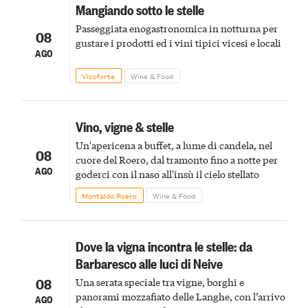
Mangiando sotto le stelle
Passeggiata enogastronomica in notturna per
08
gustare i prodotti ed i vini tipici vicesi e locali
AGO
Vicoforte
Wine & Food
Vino, vigne & stelle
Un'apericena a buffet, a lume di candela, nel
08
cuore del Roero, dal tramonto fino a notte per
AGO
goderci con il naso all'insù il cielo stellato
Montaldo Roero
Wine & Food
Dove la vigna incontra le stelle: da
Barbaresco alle luci di Neive
08
Una serata speciale tra vigne, borghi e
panorami mozzafiato delle Langhe, con l’arrivo
AGO