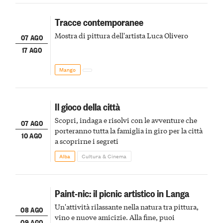
Tracce contemporanee
Mostra di pittura dell'artista Luca Olivero
07 AGO
17 AGO
Mango
Il gioco della città
Scopri, indaga e risolvi con le avventure che
07 AGO
porteranno tutta la famiglia in giro per la città
10 AGO
a scoprirne i segreti
Alba
Cultura & Cinema
Paint-nic: il picnic artistico in Langa
Un'attività rilassante nella natura tra pittura,
08 AGO
vino e nuove amicizie. Alla fine, puoi
09 AGO