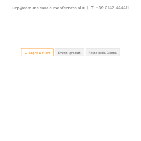
urp@comune.casale-monferrato.al.it
|
T: +39 0142 444411
← Sagre & Fiere
Eventi gratuiti
Festa della Donna