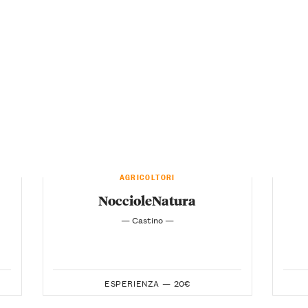
AGRICOLTORI
NoccioleNatura
— Castino —
ESPERIENZA —
20€