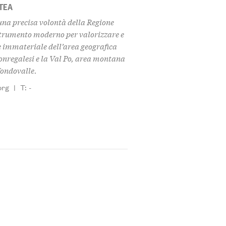
TEA
na precisa volontà della Regione
strumento moderno per valorizzare e
 immateriale dell’area geografica
monregalesi e la Val Po, area montana
 fondovalle.
org
|
T: -