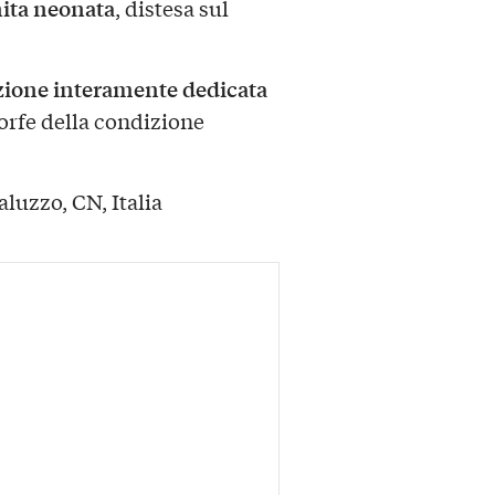
nita neonata
, distesa sul
ione interamente dedicata
rfe della condizione
aluzzo, CN, Italia