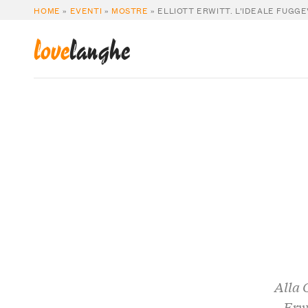
HOME
»
EVENTI
»
MOSTRE
»
ELLIOTT ERWITT. L’IDEALE FUGG
love
langhe
Alla 
Erwi