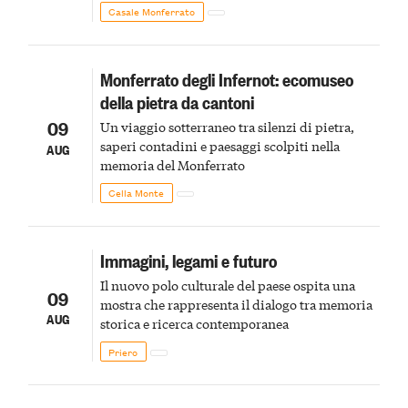
Monferrato in un luogo di scoperta e racconto
Casale Monferrato
Monferrato degli Infernot: ecomuseo
della pietra da cantoni
09
Un viaggio sotterraneo tra silenzi di pietra,
saperi contadini e paesaggi scolpiti nella
AUG
memoria del Monferrato
Cella Monte
Immagini, legami e futuro
Il nuovo polo culturale del paese ospita una
09
mostra che rappresenta il dialogo tra memoria
AUG
storica e ricerca contemporanea
Priero