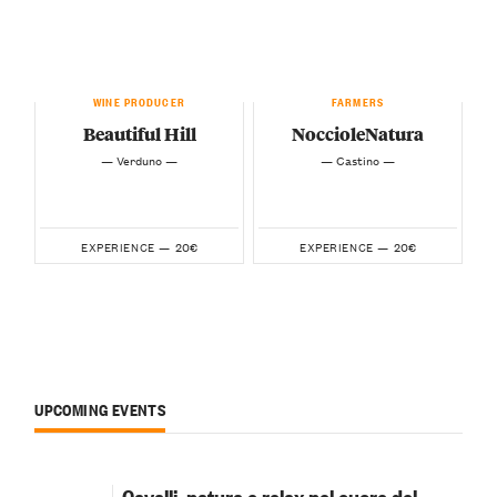
WINE PRODUCER
FARMERS
Beautiful Hill
NoccioleNatura
— Verduno —
— Castino —
20€
20€
EXPERIENCE —
EXPERIENCE —
UPCOMING EVENTS
Cavalli, natura e relax nel cuore del