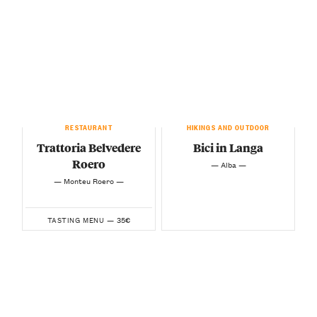
RESTAURANT
HIKINGS AND OUTDOOR
Trattoria Belvedere
Bici in Langa
Roero
— Alba —
— Monteu Roero —
35€
TASTING MENU —