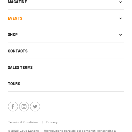
MAGAZINE
EVENTS
SHOP
CONTACTS
SALES TERMS
TOURS
Termini & Condizioni
|
Privacy
© 2026 Love Langhe — Riproduzione parziale dei contenuti consentita a