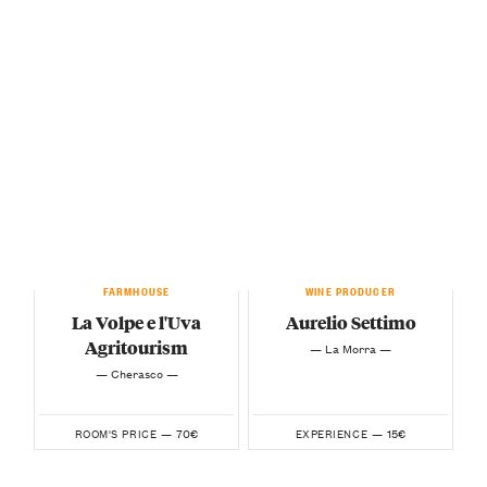
FARMHOUSE
WINE PRODUCER
La Volpe e l'Uva
Aurelio Settimo
Agritourism
— La Morra —
— Cherasco —
70€
15€
ROOM'S PRICE —
EXPERIENCE —