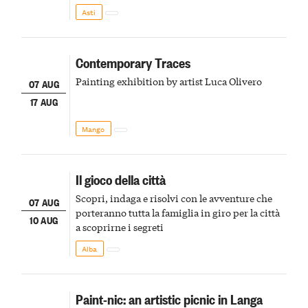
della scena le meraviglie del passato astigiano
Asti
Contemporary Traces
Painting exhibition by artist Luca Olivero
07 AUG
17 AUG
Mango
Il gioco della città
Scopri, indaga e risolvi con le avventure che
07 AUG
porteranno tutta la famiglia in giro per la città
10 AUG
a scoprirne i segreti
Alba
Paint-nic: an artistic picnic in Langa