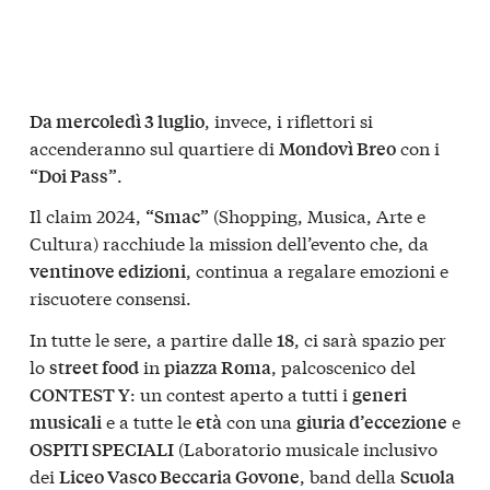
, invece, i riflettori si
Da mercoledì 3 luglio
accenderanno sul quartiere di
con i
Mondovì Breo
.
“Doi Pass”
Il claim 2024,
(Shopping, Musica, Arte e
“Smac”
Cultura) racchiude la mission dell’evento che, da
, continua a regalare emozioni e
ventinove edizioni
riscuotere consensi.
In tutte le sere, a partire dalle
, ci sarà spazio per
18
lo
in
, palcoscenico del
street food
piazza Roma
: un contest aperto a tutti i
CONTEST Y
generi
e a tutte le
con una
e
musicali
età
giuria d’eccezione
(Laboratorio musicale inclusivo
OSPITI SPECIALI
dei
, band della
Liceo Vasco Beccaria Govone
Scuola