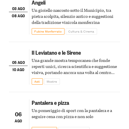
Angeli
03 AGO
Un gioiello nascosto sotto il Municipio, tra
08 AGO
pietra scolpita, silenzio antico e suggestioni
della tradizione vinicola monferrina
Fubine Monferrato
Cultura & Cinema
Il Leviatano e le Sirene
Una grande mostra temporanea che fonde
05 AGO
reperti unici, ricerca scientifica e suggestione
10 AGO
visiva, portando ancora una volta al centro
della scena le meraviglie del passato astigiano
Asti
Mostre
Pantalera e pizza
Un pomeriggio di sport con la pantalera e a
06
seguire cena con pizza e non solo
AGO