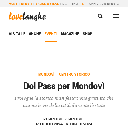
HOME
»
EVENTI
»
SAGRE & FIERE
»
DOI PASS PER MONDOVÌ
ENG
ITA
CARICA UN EVENTO
love
langhe
VISITA LE LANGHE
EVENTI
MAGAZINE
SHOP
MONDOVÌ — CENTRO STORICO
Doi Pass per Mondovì
Prosegue la storica manifestazione gratuita che
anima le vie della città durante l'estate
Da Mercoledì
A Mercoledì
17 LUGLIO 2024
17 LUGLIO 2024