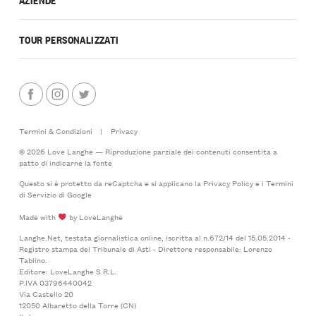
TOUR PERSONALIZZATI
Termini & Condizioni
|
Privacy
© 2026 Love Langhe — Riproduzione parziale dei contenuti consentita a
patto di indicarne la fonte
Questo si è protetto da reCaptcha e si applicano la
Privacy Policy
e i
Termini
di Servizio
di Google
Made with
by LoveLanghe
Langhe.Net, testata giornalistica online, iscritta al n.672/14 del 15.05.2014 -
Registro stampa del Tribunale di Asti - Direttore responsabile: Lorenzo
Tablino.
Editore: LoveLanghe S.R.L.
P.IVA 03796440042
Via Castello 20
12050 Albaretto della Torre (CN)
Italy