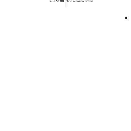
alle 18:00
fino a tarda notte
❮
❯