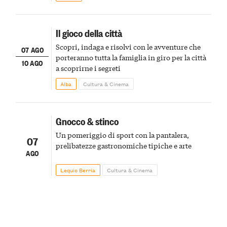
Il gioco della città
Scopri, indaga e risolvi con le avventure che
07 AGO
porteranno tutta la famiglia in giro per la città
10 AGO
a scoprirne i segreti
Alba
Cultura & Cinema
Gnocco & stinco
Un pomeriggio di sport con la pantalera,
07
prelibatezze gastronomiche tipiche e arte
AGO
Lequio Berria
Cultura & Cinema