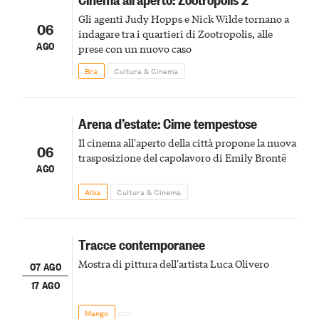
Gli agenti Judy Hopps e Nick Wilde tornano a
06
indagare tra i quartieri di Zootropolis, alle
AGO
prese con un nuovo caso
Bra
Cultura & Cinema
Arena d’estate: Cime tempestose
Il cinema all'aperto della città propone la nuova
06
trasposizione del capolavoro di Emily Brontë
AGO
Alba
Cultura & Cinema
Tracce contemporanee
Mostra di pittura dell'artista Luca Olivero
07 AGO
17 AGO
Mango