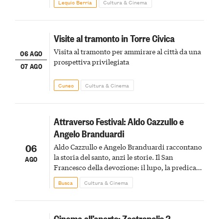
Lequio Berria
Cultura & Cinema
Visite al tramonto in Torre Civica
Visita al tramonto per ammirare al città da una
06 AGO
prospettiva privilegiata
07 AGO
Cuneo
Cultura & Cinema
Attraverso Festival: Aldo Cazzullo e
Angelo Branduardi
06
Aldo Cazzullo e Angelo Branduardi raccontano
la storia del santo, anzi le storie. Il San
AGO
Francesco della devozione: il lupo, la predica
agli uccelli, le stimmate
Busca
Cultura & Cinema
Cinema all’aperto: Zootropolis 2