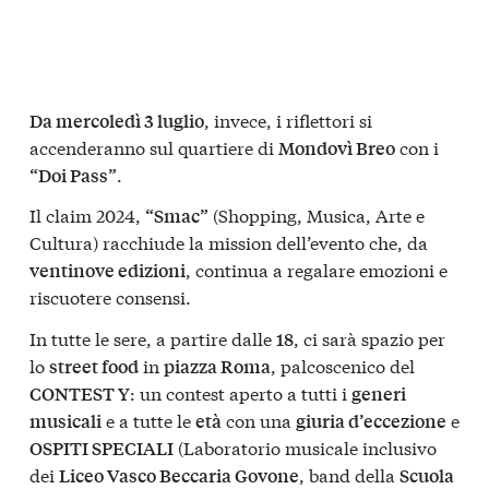
, invece, i riflettori si
Da mercoledì 3 luglio
accenderanno sul quartiere di
con i
Mondovì Breo
.
“Doi Pass”
Il claim 2024,
(Shopping, Musica, Arte e
“Smac”
Cultura) racchiude la mission dell’evento che, da
, continua a regalare emozioni e
ventinove edizioni
riscuotere consensi.
In tutte le sere, a partire dalle
, ci sarà spazio per
18
lo
in
, palcoscenico del
street food
piazza Roma
: un contest aperto a tutti i
CONTEST Y
generi
e a tutte le
con una
e
musicali
età
giuria d’eccezione
(Laboratorio musicale inclusivo
OSPITI SPECIALI
dei
, band della
Liceo Vasco Beccaria Govone
Scuola