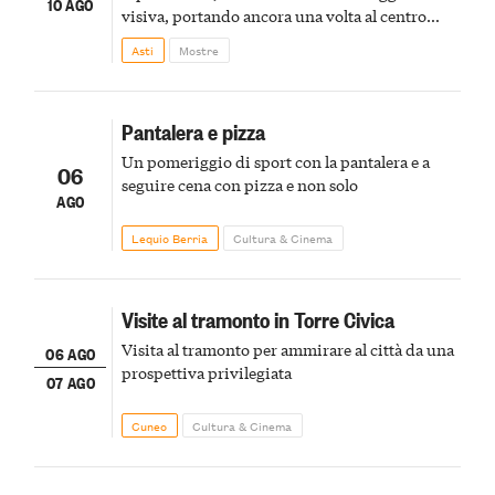
10 AGO
visiva, portando ancora una volta al centro
della scena le meraviglie del passato astigiano
Asti
Mostre
Pantalera e pizza
Un pomeriggio di sport con la pantalera e a
06
seguire cena con pizza e non solo
AGO
Lequio Berria
Cultura & Cinema
Visite al tramonto in Torre Civica
Visita al tramonto per ammirare al città da una
06 AGO
prospettiva privilegiata
07 AGO
Cuneo
Cultura & Cinema