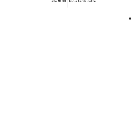
alle 18:00
fino a tarda notte
❮
❯