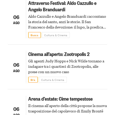
Attraverso Festival: Aldo Cazzullo e
Angelo Branduardi
06
Aldo Cazzullo e Angelo Branduardi raccontano
la storia del santo, anzi le storie. Il San
AGO
Francesco della devozione: il lupo, la predica
agli uccelli, le stimmate
Busca
Cultura & Cinema
Cinema all’aperto: Zootropolis 2
Gli agenti Judy Hopps e Nick Wilde tornano a
06
indagare tra i quartieri di Zootropolis, alle
AGO
prese con un nuovo caso
Bra
Cultura & Cinema
Arena d’estate: Cime tempestose
Il cinema all'aperto della città propone la nuova
06
trasposizione del capolavoro di Emily Brontë
AGO