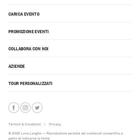
CARICA EVENTO
PROMOZIONE EVENTI
COLLABORA CON NOI
AZIENDE
TOUR PERSONALIZZATI
Termini & Condizioni
|
Privacy
© 2026 Love Langhe — Riproduzione parziale dei contenuti consentita a
patto di indicarne la fonte