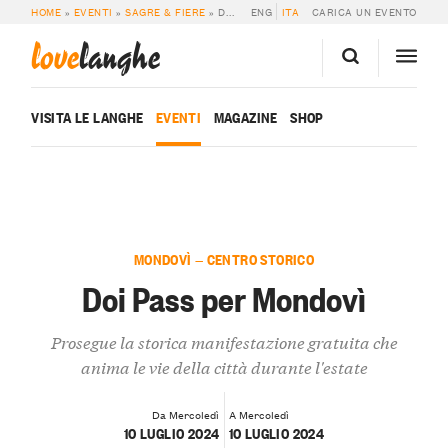
HOME
»
EVENTI
»
SAGRE & FIERE
»
DOI PASS PER MONDOVÌ
ENG
ITA
CARICA UN EVENTO
love
langhe
VISITA LE LANGHE
EVENTI
MAGAZINE
SHOP
MONDOVÌ — CENTRO STORICO
Doi Pass per Mondovì
Prosegue la storica manifestazione gratuita che
anima le vie della città durante l'estate
Da Mercoledì
A Mercoledì
10 LUGLIO 2024
10 LUGLIO 2024