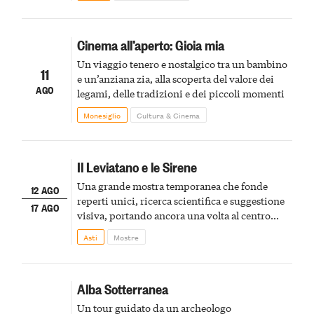
spumanti.
Cinema all’aperto: Gioia mia
Un viaggio tenero e nostalgico tra un bambino
11
e un’anziana zia, alla scoperta del valore dei
AGO
legami, delle tradizioni e dei piccoli momenti
Monesiglio
Cultura & Cinema
Il Leviatano e le Sirene
Una grande mostra temporanea che fonde
12 AGO
reperti unici, ricerca scientifica e suggestione
17 AGO
visiva, portando ancora una volta al centro
della scena le meraviglie del passato astigiano
Asti
Mostre
Alba Sotterranea
Un tour guidato da un archeologo