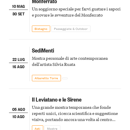
Monferrato
10 MAG
Un soggiorno speciale per farvi gustare i sapori
30 SET
e provare le avventure del Monferrato
Bistagno
Passeggiate & Outdoor
SediMenti
Mostra personale di arte contemporanea
22 LUG
dell'artista Silvia Ruata
16 AGO
Albaretto Torre
Il Leviatano e le Sirene
Una grande mostra temporanea che fonde
05 AGO
reperti unici, ricerca scientifica e suggestione
10 AGO
visiva, portando ancora una volta al centro
della scena le meraviglie del passato astigiano
Asti
Mostre