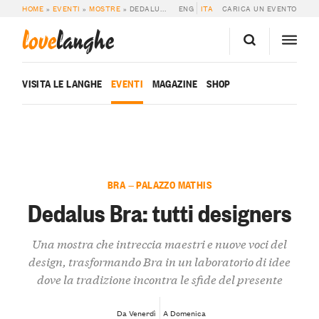
HOME
»
EVENTI
»
MOSTRE
»
DEDALUS BRA: TUTTI DESIGNERS
ENG
ITA
CARICA UN EVENTO
love
langhe
VISITA LE LANGHE
EVENTI
MAGAZINE
SHOP
BRA — PALAZZO MATHIS
Dedalus Bra: tutti designers
Una mostra che intreccia maestri e nuove voci del
design, trasformando Bra in un laboratorio di idee
dove la tradizione incontra le sfide del presente
Da Venerdì
A Domenica