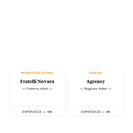
PRODUTTORE DI VINO
CASCINA
Fratelli Novara
Agreasy
— Cisterna d’Asti —
— Magliano Alfieri —
15€
8€
ESPERIENZA —
ESPERIENZA —