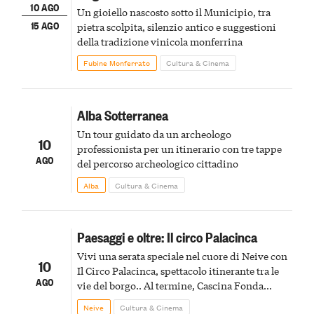
10 AGO
Un gioiello nascosto sotto il Municipio, tra
15 AGO
pietra scolpita, silenzio antico e suggestioni
della tradizione vinicola monferrina
Fubine Monferrato
Cultura & Cinema
Alba Sotterranea
Un tour guidato da un archeologo
10
professionista per un itinerario con tre tappe
AGO
del percorso archeologico cittadino
Alba
Cultura & Cinema
Paesaggi e oltre: Il circo Palacinca
Vivi una serata speciale nel cuore di Neive con
10
Il Circo Palacinca, spettacolo itinerante tra le
AGO
vie del borgo.. Al termine, Cascina Fonda
Winery offrirà una degustazione di due
Neive
Cultura & Cinema