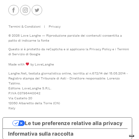
Termini & Condizioni
|
Privacy
© 2026 Love Langhe — Riproduzione parziale dei contenuti consentita a
patto di indicarne la fonte
Questo si è protetto da reCaptcha e si applicano la
Privacy Policy
e i
Termini
di Servizio
di Google
Made with
by LoveLanghe
Langhe.Net, testata giornalistica online, iscritta al n.672/14 del 15.05.2014 -
Registro stampa del Tribunale di Asti - Direttore responsabile: Lorenzo
Tablino.
Editore: LoveLanghe S.R.L.
P.IVA 03796440042
Via Castello 20
12050 Albaretto della Torre (CN)
Italy
Le tue preferenze relative alla privacy
Informativa sulla raccolta