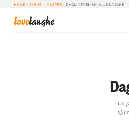
HOME
»
EVENTI
»
MOSTRE
»
DAGLI APPENNINI ALLE LANGHE
love
langhe
Dag
Un p
offr