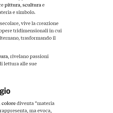
pittura
scultura
ce
,
e
teria e simbolo.
secolare, vive la creazione
 opere tridimensionali in cui
alternano, trasformando il
tura
, rivelano passioni
i lettura alle sue
gio
colore
l
diventa “materia
 rappresenta, ma evoca,