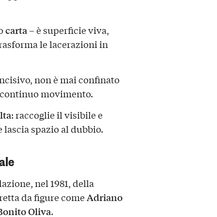
carta
o
– è superficie viva,
trasforma le lacerazioni in
e incisivo, non è mai confinato
 continuo movimento.
lta
: raccoglie il visibile e
e lascia spazio al dubbio.
ale
dazione, nel 1981, della
Adriano
iretta da figure come
Bonito Oliva
.