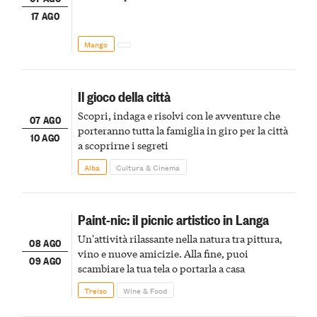
17 AGO
Mango
Il gioco della città
Scopri, indaga e risolvi con le avventure che
07 AGO
porteranno tutta la famiglia in giro per la città
10 AGO
a scoprirne i segreti
Alba
Cultura & Cinema
Paint-nic: il picnic artistico in Langa
Un'attività rilassante nella natura tra pittura,
08 AGO
vino e nuove amicizie. Alla fine, puoi
09 AGO
scambiare la tua tela o portarla a casa
Treiso
Wine & Food