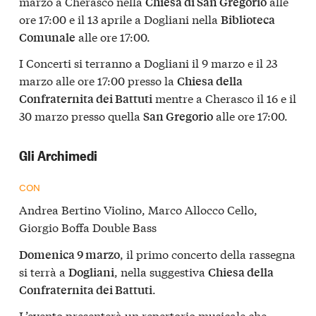
marzo
a
Cherasco
nella
alle
Chiesa di San Gregorio
ore 17:00 e il 13 aprile a
Dogliani
nella
Biblioteca
alle ore 17:00.
Comunale
I
Concerti
si terranno a
Dogliani
il 9 marzo e il 23
marzo alle ore 17:00 presso la
Chiesa della
mentre a
Cherasco
il 16 e il
Confraternita dei Battuti
30 marzo presso quella
alle ore 17:00.
San Gregorio
Gli Archimedi
CON
Andrea Bertino Violino, Marco Allocco Cello,
Giorgio Boffa Double Bass
, il primo concerto della rassegna
Domenica 9 marzo
si terrà a
, nella suggestiva
Dogliani
Chiesa della
.
Confraternita dei Battuti
L’evento presenterà un repertorio musicale che