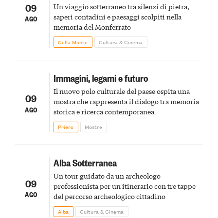
09
Un viaggio sotterraneo tra silenzi di pietra,
saperi contadini e paesaggi scolpiti nella
AGO
memoria del Monferrato
Cella Monte
Cultura & Cinema
Immagini, legami e futuro
Il nuovo polo culturale del paese ospita una
09
mostra che rappresenta il dialogo tra memoria
AGO
storica e ricerca contemporanea
Priero
Mostre
Alba Sotterranea
Un tour guidato da un archeologo
09
professionista per un itinerario con tre tappe
AGO
del percorso archeologico cittadino
Alba
Cultura & Cinema