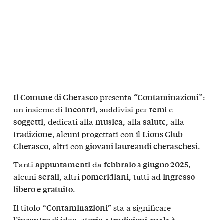
presenta
:
Il Comune di Cherasco
“Contaminazioni”
un insieme di
, suddivisi per
e
incontri
temi
, dedicati alla
, alla
, alla
soggetti
musica
salute
, alcuni progettati con il
tradizione
Lions Club
, altri con
.
Cherasco
giovani laureandi cheraschesi
Tanti
da
,
appuntamenti
febbraio a giugno 2025
alcuni
, altri
, tutti ad
serali
pomeridiani
ingresso
.
libero e gratuito
Il titolo
sta a significare
“Contaminazioni”
l’
,
e
quale è
incontro di idee
storie
tradizioni