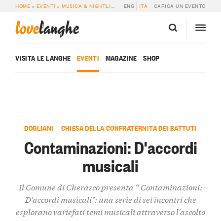
HOME
»
EVENTI
»
MUSICA & NIGHTLIFE
»
CONTAMINAZIONI: D’ACCORDI MUSIC
ENG
ITA
CARICA UN EVENTO
love
langhe
VISITA LE LANGHE
EVENTI
MAGAZINE
SHOP
DOGLIANI — CHIESA DELLA CONFRATERNITA DEI BATTUTI
Contaminazioni: D'accordi
musicali
Il Comune di Cherasco presenta “ Contaminazioni:
D'accordi musicali": una serie di sei incontri che
esplorano variefati temi musicali attraverso l'ascolto