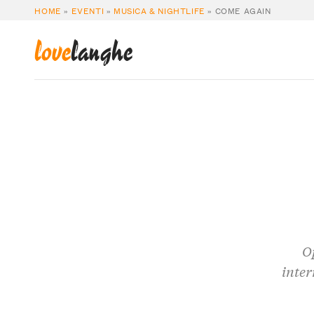
HOME
»
EVENTI
»
MUSICA & NIGHTLIFE
»
COME AGAIN
love
langhe
O
inter