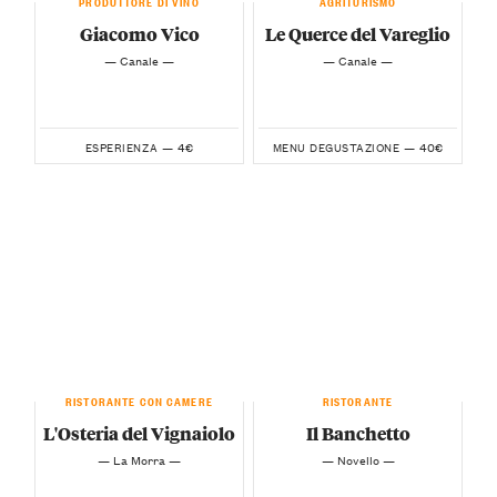
PRODUTTORE DI VINO
AGRITURISMO
Giacomo Vico
Le Querce del Vareglio
— Canale —
— Canale —
4€
40€
ESPERIENZA —
MENU DEGUSTAZIONE —
RISTORANTE CON CAMERE
RISTORANTE
L'Osteria del Vignaiolo
Il Banchetto
— La Morra —
— Novello —