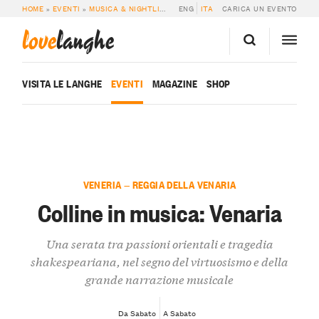
HOME
»
EVENTI
»
MUSICA & NIGHTLIFE
»
COLLINE IN MUSICA: VENARIA
ENG
ITA
CARICA UN EVENTO
love
langhe
VISITA LE LANGHE
EVENTI
MAGAZINE
SHOP
VENERIA — REGGIA DELLA VENARIA
Colline in musica: Venaria
Una serata tra passioni orientali e tragedia
shakespeariana, nel segno del virtuosismo e della
grande narrazione musicale
Da Sabato
A Sabato