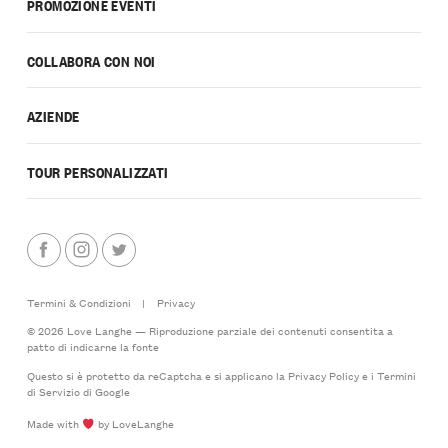
PROMOZIONE EVENTI
COLLABORA CON NOI
AZIENDE
TOUR PERSONALIZZATI
Termini & Condizioni
|
Privacy
© 2026 Love Langhe — Riproduzione parziale dei contenuti consentita a
patto di indicarne la fonte
Questo si è protetto da reCaptcha e si applicano la
Privacy Policy
e i
Termini
di Servizio
di Google
Made with
by LoveLanghe