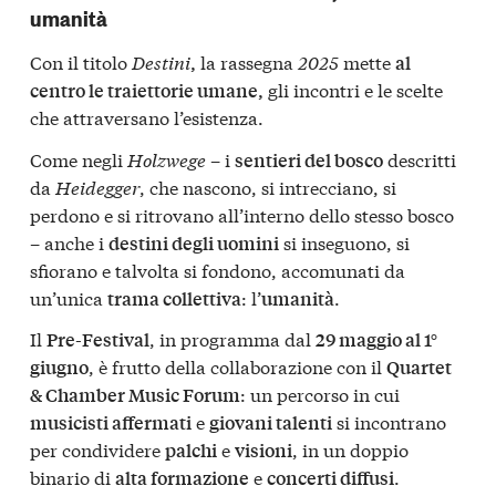
umanità
Con il titolo
Destini
la rassegna
2025
mette
,
al
gli incontri e le scelte
centro le traiettorie umane,
che attraversano l’esistenza.
Come negli
Holzwege
– i
descritti
sentieri del bosco
da
Heidegger
, che nascono, si intrecciano, si
perdono e si ritrovano all’interno dello stesso bosco
– anche i
si inseguono, si
destini degli uomini
sfiorano e talvolta si fondono, accomunati da
un’unica
: l’
.
trama collettiva
umanità
Il
, in programma dal
Pre-Festival
29 maggio al 1°
, è frutto della collaborazione con il
giugno
Quartet
: un percorso in cui
& Chamber Music Forum
e
si incontrano
musicisti affermati
giovani talenti
per condividere
e
, in un doppio
palchi
visioni
binario di
e
.
alta formazione
concerti diffusi