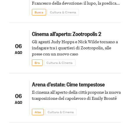
Francesco della devozione: il lupo, la predica
agli uccelli, le stimmate
Busca
Cultura & Cinema
Cinema all’aperto: Zootropolis 2
Gli agenti Judy Hopps e Nick Wilde tornano a
06
indagare tra i quartieri di Zootropolis, alle
AGO
prese con un nuovo caso
Bra
Cultura & Cinema
Arena d’estate: Cime tempestose
Il cinema all'aperto della città propone la nuova
06
trasposizione del capolavoro di Emily Brontë
AGO
Alba
Cultura & Cinema