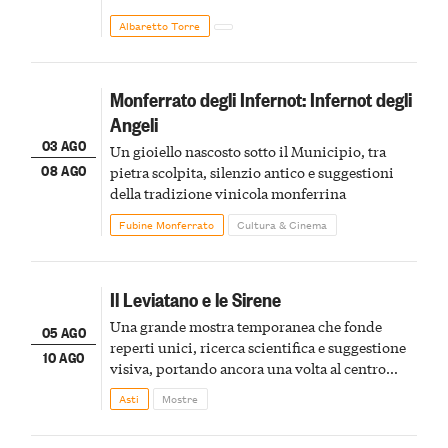
Albaretto Torre
Monferrato degli Infernot: Infernot degli
Angeli
03 AGO
Un gioiello nascosto sotto il Municipio, tra
08 AGO
pietra scolpita, silenzio antico e suggestioni
della tradizione vinicola monferrina
Fubine Monferrato
Cultura & Cinema
Il Leviatano e le Sirene
Una grande mostra temporanea che fonde
05 AGO
reperti unici, ricerca scientifica e suggestione
10 AGO
visiva, portando ancora una volta al centro
della scena le meraviglie del passato astigiano
Asti
Mostre