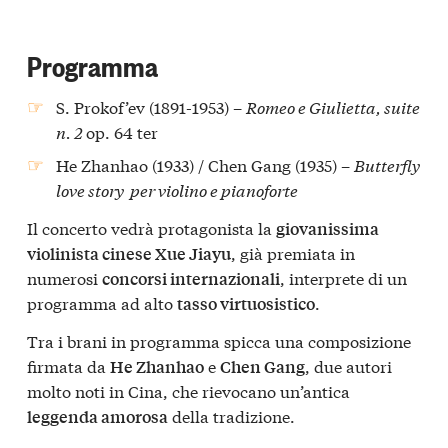
Programma
S. Prokof’ev (1891-1953) –
Romeo e Giulietta, suite
n. 2
op. 64 ter
He Zhanhao (1933) / Chen Gang (1935) –
Butterfly
love story per violino e pianoforte
Il concerto vedrà protagonista la
giovanissima
, già premiata in
violinista cinese Xue Jiayu
numerosi
, interprete di un
concorsi internazionali
programma ad alto
.
tasso virtuosistico
Tra i brani in programma spicca una composizione
firmata da
e
, due autori
He Zhanhao
Chen Gang
molto noti in Cina, che rievocano un’antica
della tradizione.
leggenda amorosa