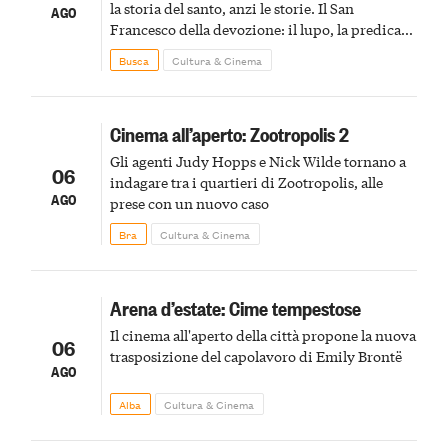
la storia del santo, anzi le storie. Il San
AGO
Francesco della devozione: il lupo, la predica
agli uccelli, le stimmate
Busca
Cultura & Cinema
Cinema all’aperto: Zootropolis 2
Gli agenti Judy Hopps e Nick Wilde tornano a
06
indagare tra i quartieri di Zootropolis, alle
AGO
prese con un nuovo caso
Bra
Cultura & Cinema
Arena d’estate: Cime tempestose
Il cinema all'aperto della città propone la nuova
06
trasposizione del capolavoro di Emily Brontë
AGO
Alba
Cultura & Cinema