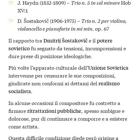
J. Haydn (1832-1809) –
Trio n. 5 in sol minore
Hob
XV:1
D. Šostakovič (1906-1975) –
Trio n. 2 per violino,
violoncello e pianoforte in mi min.
op. 67
Il rapporto tra
e il
Dmitrij Šostakovič
potere
fu segnato da tensioni, incomprensioni e
sovietico
dure prese di posizione ideologiche.
Più volte l’apparato culturale dell’
Unione Sovietica
intervenne per censurare le sue composizioni,
giudicate non conformi ai dettami del
realismo
.
socialista
In alcune occasioni il compositore fu costretto a
firmare
, spesso ambigue e
ritrattazioni pubbliche
dolorose, pur di continuare a comporre e a esistere
come artista.
Questa difficile condizione diede però origine a