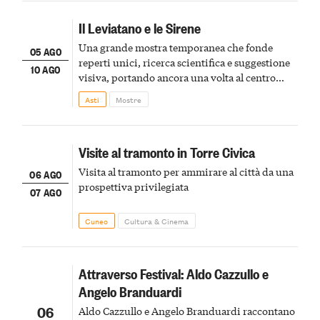
Il Leviatano e le Sirene
Una grande mostra temporanea che fonde
05 AGO
reperti unici, ricerca scientifica e suggestione
10 AGO
visiva, portando ancora una volta al centro
della scena le meraviglie del passato astigiano
Asti
Mostre
Visite al tramonto in Torre Civica
Visita al tramonto per ammirare al città da una
06 AGO
prospettiva privilegiata
07 AGO
Cuneo
Cultura & Cinema
Attraverso Festival: Aldo Cazzullo e
Angelo Branduardi
06
Aldo Cazzullo e Angelo Branduardi raccontano