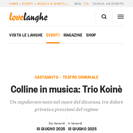
HOME
»
EVENTI
»
MUSICA & NIGHTLIFE
»
COLLINE IN MUSICA: TRIO KOINÈ
ENG
ITA
CARICA UN EVENTO
love
langhe
VISITA LE LANGHE
EVENTI
MAGAZINE
SHOP
CASTAGNITO — TEATRO COMUNALE
Colline in musica: Trio Koinè
Un capolavoro nato nel cuore del dissenso, tra dolore
privato e pressioni del regime
Da Venerdì
A Venerdì
13 GIUGNO 2025
13 GIUGNO 2025