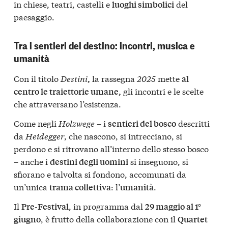
in chiese, teatri, castelli e
del
luoghi simbolici
paesaggio.
Tra i sentieri del destino: incontri, musica e
umanità
Con il titolo
Destini
la rassegna
2025
mette
,
al
gli incontri e le scelte
centro le traiettorie umane,
che attraversano l’esistenza.
Come negli
Holzwege
– i
descritti
sentieri del bosco
da
Heidegger
, che nascono, si intrecciano, si
perdono e si ritrovano all’interno dello stesso bosco
– anche i
si inseguono, si
destini degli uomini
sfiorano e talvolta si fondono, accomunati da
un’unica
: l’
.
trama collettiva
umanità
Il
, in programma dal
Pre-Festival
29 maggio al 1°
, è frutto della collaborazione con il
giugno
Quartet