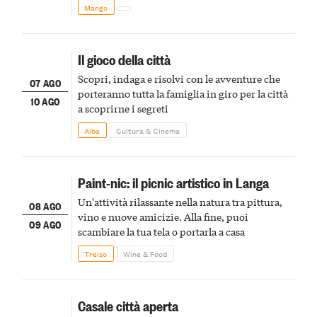
Mango
Il gioco della città
Scopri, indaga e risolvi con le avventure che
07 AGO
porteranno tutta la famiglia in giro per la città
10 AGO
a scoprirne i segreti
Alba
Cultura & Cinema
Paint-nic: il picnic artistico in Langa
Un'attività rilassante nella natura tra pittura,
08 AGO
vino e nuove amicizie. Alla fine, puoi
09 AGO
scambiare la tua tela o portarla a casa
Treiso
Wine & Food
Casale città aperta