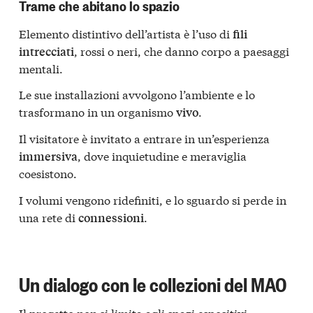
Trame che abitano lo spazio
Elemento distintivo dell’artista è l’uso di
fili
, rossi o neri, che danno corpo a paesaggi
intrecciati
mentali.
Le sue installazioni avvolgono l’ambiente e lo
trasformano in un organismo
.
vivo
Il visitatore è invitato a entrare in un’esperienza
, dove inquietudine e meraviglia
immersiva
coesistono.
I volumi vengono ridefiniti, e lo sguardo si perde in
una rete di
.
connessioni
Un dialogo con le collezioni del MAO
Il progetto non si limita agli spazi espositivi