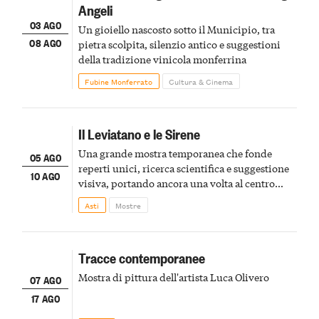
Angeli
03 AGO
Un gioiello nascosto sotto il Municipio, tra
08 AGO
pietra scolpita, silenzio antico e suggestioni
della tradizione vinicola monferrina
Fubine Monferrato
Cultura & Cinema
Il Leviatano e le Sirene
Una grande mostra temporanea che fonde
05 AGO
reperti unici, ricerca scientifica e suggestione
10 AGO
visiva, portando ancora una volta al centro
della scena le meraviglie del passato astigiano
Asti
Mostre
Tracce contemporanee
Mostra di pittura dell'artista Luca Olivero
07 AGO
17 AGO