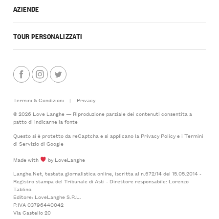
AZIENDE
TOUR PERSONALIZZATI
Termini & Condizioni
|
Privacy
© 2026 Love Langhe — Riproduzione parziale dei contenuti consentita a
patto di indicarne la fonte
Questo si è protetto da reCaptcha e si applicano la
Privacy Policy
e i
Termini
di Servizio
di Google
Made with
by LoveLanghe
Langhe.Net, testata giornalistica online, iscritta al n.672/14 del 15.05.2014 -
Registro stampa del Tribunale di Asti - Direttore responsabile: Lorenzo
Tablino.
Editore: LoveLanghe S.R.L.
P.IVA 03796440042
Via Castello 20