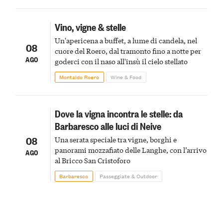
Vino, vigne & stelle
Un'apericena a buffet, a lume di candela, nel
08
cuore del Roero, dal tramonto fino a notte per
AGO
goderci con il naso all'insù il cielo stellato
Montaldo Roero
Wine & Food
Dove la vigna incontra le stelle: da
Barbaresco alle luci di Neive
08
Una serata speciale tra vigne, borghi e
panorami mozzafiato delle Langhe, con l’arrivo
AGO
al Bricco San Cristoforo
Barbaresco
Passeggiate & Outdoor