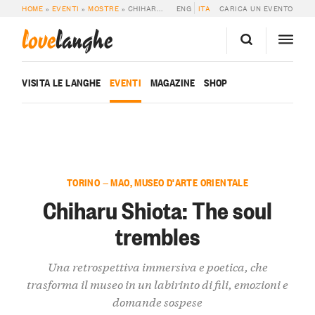
HOME
»
EVENTI
»
MOSTRE
»
CHIHARU SHIOTA: THE SOUL TREMBLES
ENG
ITA
CARICA UN EVENTO
love
langhe
VISITA LE LANGHE
EVENTI
MAGAZINE
SHOP
TORINO — MAO, MUSEO D'ARTE ORIENTALE
Chiharu Shiota: The soul
trembles
Una retrospettiva immersiva e poetica, che
trasforma il museo in un labirinto di fili, emozioni e
domande sospese