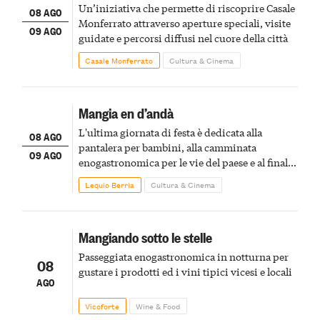
Un’iniziativa che permette di riscoprire Casale
08 AGO
Monferrato attraverso aperture speciali, visite
09 AGO
guidate e percorsi diffusi nel cuore della città
Casale Monferrato
Cultura & Cinema
Mangia en d’andà
L'ultima giornata di festa è dedicata alla
08 AGO
pantalera per bambini, alla camminata
09 AGO
enogastronomica per le vie del paese e al finale
pirotecnico
Lequio Berria
Cultura & Cinema
Mangiando sotto le stelle
Passeggiata enogastronomica in notturna per
08
gustare i prodotti ed i vini tipici vicesi e locali
AGO
Vicoforte
Wine & Food