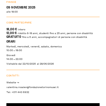
FINISCE
09 NOVEMBRE 2025
alle 18:00
COME PARTECIPARE
18,00 €
intero
12,00 €
ridotto 6-18 anni, studenti fino a 25 anni, persone con disabilità
GRATUITO
fino a 6 anni, accompagnatori di persone con disabilità
ORARI
Martedì, mercoledì, venerdì, sabato, domenica
10:00→18:00
Giovedì
14:00→22:00
Visitabile dal
22/10/2025
al
28/06/2026
CONTATTI
Website ↝
valentina.rosalen@fondazionetorinomusei.it
Tel: +011 443 6932