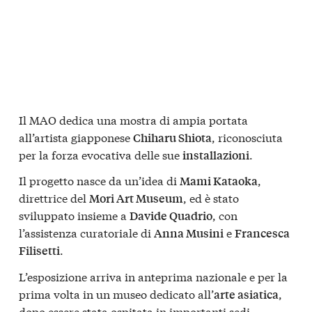
Il MAO dedica una mostra di ampia portata
all’artista giapponese
, riconosciuta
Chiharu Shiota
per la forza evocativa delle sue
.
installazioni
Il progetto nasce da un’idea di
,
Mami Kataoka
direttrice del
, ed è stato
Mori Art Museum
sviluppato insieme a
, con
Davide Quadrio
l’assistenza curatoriale di
e
Anna Musini
Francesca
.
Filisetti
L’esposizione arriva in anteprima nazionale e per la
prima volta in un museo dedicato all’
,
arte asiatica
dopo essere stata ospitata in importanti sedi