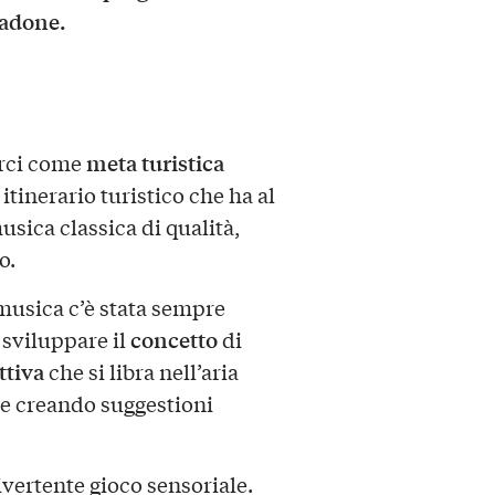
Dadone.
meta turistica
orci come
tinerario turistico che ha al
musica classica di qualità,
o.
 musica c’è stata sempre
concetto
 sviluppare il
di
ttiva
che si libra nell’aria
 e creando suggestioni
ivertente gioco sensoriale.