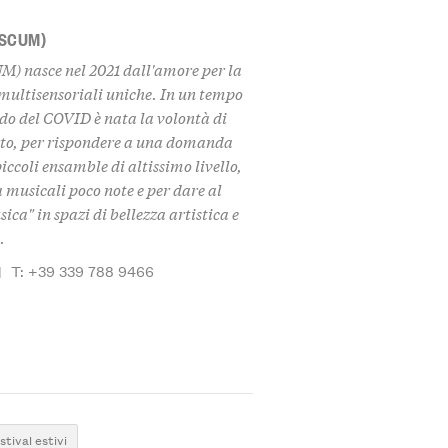
(SCUM)
 nasce nel 2021 dall'amore per la
e multisensoriali uniche. In un tempo
do del COVID è nata la volontà di
erto, per rispondere a una domanda
piccoli
ensamble
di altissimo livello,
à musicali poco note e per dare al
ica" in spazi di bellezza artistica e
.
|
T: +39 339 788 9466
stival estivi