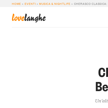
HOME
»
EVENTI
»
MUSICA & NIGHTLIFE
»
CHERASCO CLASSICA:
love
langhe
C
Be
Un'alt