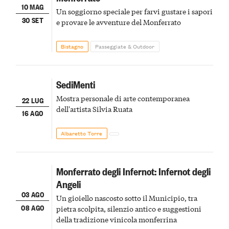
10 MAG
Un soggiorno speciale per farvi gustare i sapori
30 SET
e provare le avventure del Monferrato
Bistagno
Passeggiate & Outdoor
SediMenti
Mostra personale di arte contemporanea
22 LUG
dell'artista Silvia Ruata
16 AGO
Albaretto Torre
Monferrato degli Infernot: Infernot degli
Angeli
03 AGO
Un gioiello nascosto sotto il Municipio, tra
08 AGO
pietra scolpita, silenzio antico e suggestioni
della tradizione vinicola monferrina