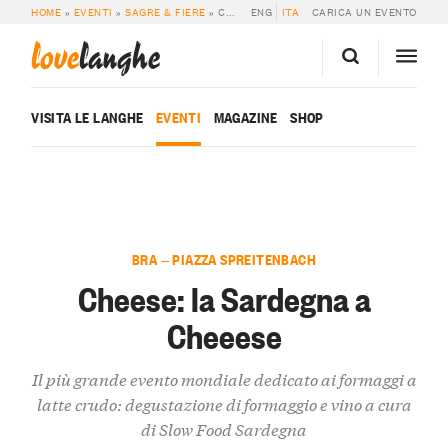
HOME
»
EVENTI
»
SAGRE & FIERE
»
CHEESE: LA SARDEGNA A CHEEESE
ENG
ITA
CARICA UN EVENTO
love
langhe
VISITA LE LANGHE
EVENTI
MAGAZINE
SHOP
BRA — PIAZZA SPREITENBACH
Cheese: la Sardegna a
Cheeese
Il più grande evento mondiale dedicato ai formaggi a
latte crudo: degustazione di formaggio e vino a cura
di Slow Food Sardegna