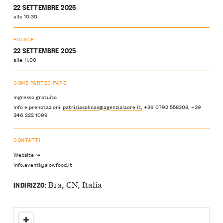
22 SETTEMBRE 2025
alle 10:30
FINISCE
22 SETTEMBRE 2025
alle 11:00
COME PARTECIPARE
Ingresso gratuito
Info e prenotazioni:
patriziasolinas@agenzialaore.it
, +39 0792 558308, +39
346 222 1099
CONTATTI
Website ↝
info.eventi@slowfood.it
Bra, CN, Italia
INDIRIZZO: