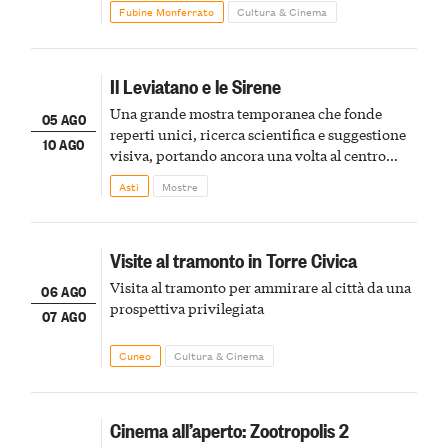
Fubine Monferrato
Cultura & Cinema
Il Leviatano e le Sirene
Una grande mostra temporanea che fonde
05 AGO
reperti unici, ricerca scientifica e suggestione
10 AGO
visiva, portando ancora una volta al centro
della scena le meraviglie del passato astigiano
Asti
Mostre
Visite al tramonto in Torre Civica
Visita al tramonto per ammirare al città da una
06 AGO
prospettiva privilegiata
07 AGO
Cuneo
Cultura & Cinema
Cinema all’aperto: Zootropolis 2