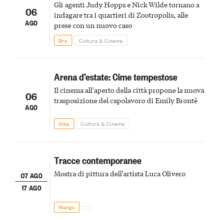
Gli agenti Judy Hopps e Nick Wilde tornano a
06
indagare tra i quartieri di Zootropolis, alle
AGO
prese con un nuovo caso
Bra
Cultura & Cinema
Arena d’estate: Cime tempestose
Il cinema all'aperto della città propone la nuova
06
trasposizione del capolavoro di Emily Brontë
AGO
Alba
Cultura & Cinema
Tracce contemporanee
Mostra di pittura dell'artista Luca Olivero
07 AGO
17 AGO
Mango