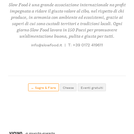
Slow Food è una grande associazione internazionale no profit
impegnata a ridare il giusto valore al cibo, nel rispetto di chi
produce, in armonia con ambiente ed ecosistemi, grazie ai
saperi di cui sono custodi territori e tradizioni locali. Ogni
giorno Slow Food lavora in 150 Paesi per promuovere
un’alimentazione buona, pulita e giusta per tutti.
info@slowfood.it
|
T: +39 0172 419611
← Sagre & Fiere
Cheese
Eventi gratuiti
VICINO
a questo evento