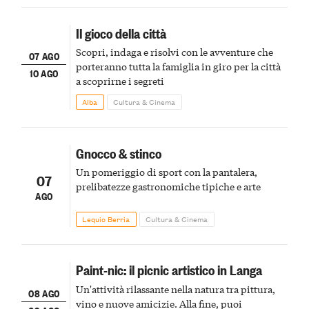
Il gioco della città
Scopri, indaga e risolvi con le avventure che
07 AGO
porteranno tutta la famiglia in giro per la città
10 AGO
a scoprirne i segreti
Alba
Cultura & Cinema
Gnocco & stinco
Un pomeriggio di sport con la pantalera,
07
prelibatezze gastronomiche tipiche e arte
AGO
Lequio Berria
Cultura & Cinema
Paint-nic: il picnic artistico in Langa
Un'attività rilassante nella natura tra pittura,
08 AGO
vino e nuove amicizie. Alla fine, puoi