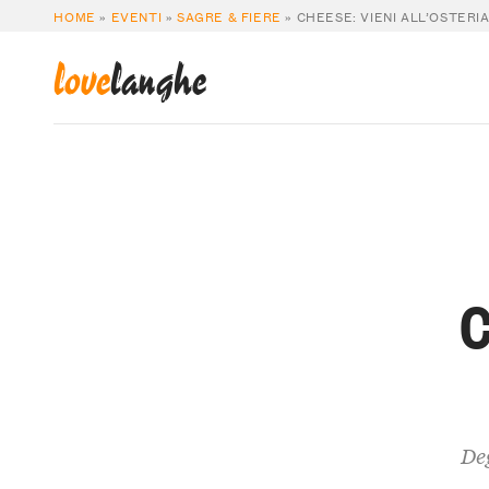
HOME
»
EVENTI
»
SAGRE & FIERE
»
CHEESE: VIENI ALL’OSTERI
love
langhe
C
De