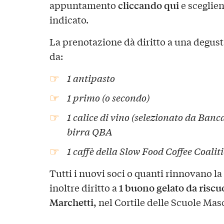
cliccando qui
appuntamento
e sceglie
indicato.
La prenotazione dà diritto a una degus
da:
1 antipasto
1 primo (o secondo)
1 calice di vino (selezionato da Banca
birra QBA
1 caffè della Slow Food Coffee Coalit
Tutti i nuovi soci o quanti rinnovano l
1 buono gelato da riscu
inoltre diritto a
Marchetti,
nel Cortile delle Scuole Masc