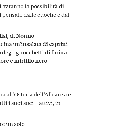
possibilità di
d avranno la
i
pensate dalle cuoche e dai
isi
Nonno
, di
insalata di caprini
ucina un’
gnocchetti di farina
 degli
tore e mirtillo nero
a all’Osteria dell’Alleanza è
i i suoi soci – attivi, in
are un solo