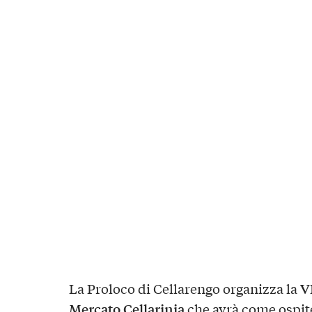
V
La Proloco di Cellarengo organizza la
Mercato Cellarinia
che avrà come ospit