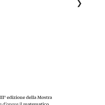
❯
III° edizione della Mostra
matematico,
e d’onore il