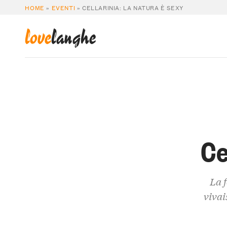
HOME
»
EVENTI
»
CELLARINIA: LA NATURA È SEXY
love
langhe
Ce
La f
vivai