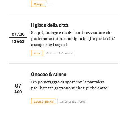
Mango
Il gioco della città
Scopri, indaga e risolvi con le avventure che
07 AGO
porteranno tutta la famiglia in giro per la città
10 AGO
a scoprirne i segreti
Alba
Cultura & Cinema
Gnocco & stinco
Un pomeriggio di sport con la pantalera,
07
prelibatezze gastronomiche tipiche e arte
AGO
Lequio Berria
Cultura & Cinema