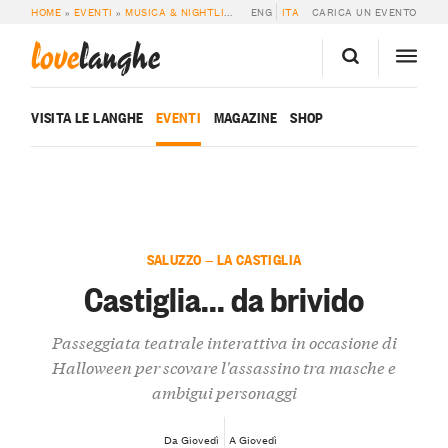
HOME
»
EVENTI
»
MUSICA & NIGHTLIFE
»
CASTIGLIA… DA BRIVIDO
ENG
ITA
CARICA UN EVENTO
love
langhe
VISITA LE LANGHE
EVENTI
MAGAZINE
SHOP
SALUZZO — LA CASTIGLIA
Castiglia... da brivido
Passeggiata teatrale interattiva in occasione di
Halloween per scovare l'assassino tra masche e
ambigui personaggi
Da Giovedì
A Giovedì