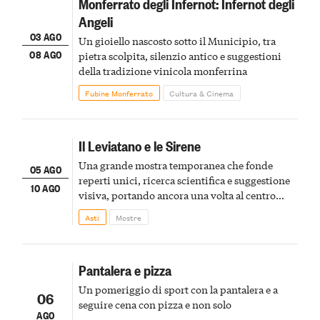
Monferrato degli Infernot: Infernot degli
Angeli
03 AGO
Un gioiello nascosto sotto il Municipio, tra
08 AGO
pietra scolpita, silenzio antico e suggestioni
della tradizione vinicola monferrina
Fubine Monferrato
Cultura & Cinema
Il Leviatano e le Sirene
Una grande mostra temporanea che fonde
05 AGO
reperti unici, ricerca scientifica e suggestione
10 AGO
visiva, portando ancora una volta al centro
della scena le meraviglie del passato astigiano
Asti
Mostre
Pantalera e pizza
Un pomeriggio di sport con la pantalera e a
06
seguire cena con pizza e non solo
AGO