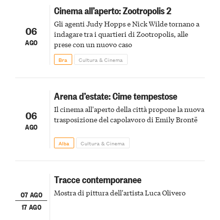
Cinema all’aperto: Zootropolis 2
Gli agenti Judy Hopps e Nick Wilde tornano a
06
indagare tra i quartieri di Zootropolis, alle
AGO
prese con un nuovo caso
Bra
Cultura & Cinema
Arena d’estate: Cime tempestose
Il cinema all'aperto della città propone la nuova
06
trasposizione del capolavoro di Emily Brontë
AGO
Alba
Cultura & Cinema
Tracce contemporanee
Mostra di pittura dell'artista Luca Olivero
07 AGO
17 AGO