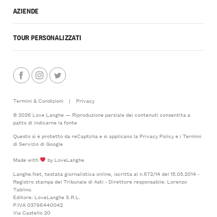
AZIENDE
TOUR PERSONALIZZATI
Termini & Condizioni
|
Privacy
© 2026 Love Langhe — Riproduzione parziale dei contenuti consentita a
patto di indicarne la fonte
Questo si è protetto da reCaptcha e si applicano la
Privacy Policy
e i
Termini
di Servizio
di Google
Made with
by LoveLanghe
Langhe.Net, testata giornalistica online, iscritta al n.672/14 del 15.05.2014 -
Registro stampa del Tribunale di Asti - Direttore responsabile: Lorenzo
Tablino.
Editore: LoveLanghe S.R.L.
P.IVA 03796440042
Via Castello 20