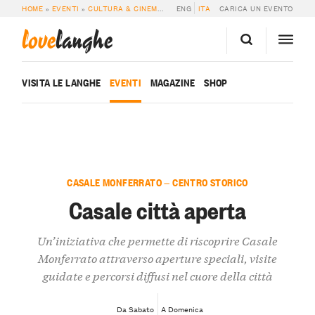
HOME
»
EVENTI
»
CULTURA & CINEMA
»
CASALE CITTÀ APERTA
ENG
ITA
CARICA UN EVENTO
love
langhe
VISITA LE LANGHE
EVENTI
MAGAZINE
SHOP
CASALE MONFERRATO — CENTRO STORICO
Casale città aperta
Un’iniziativa che permette di riscoprire Casale
Monferrato attraverso aperture speciali, visite
guidate e percorsi diffusi nel cuore della città
Da Sabato
A Domenica