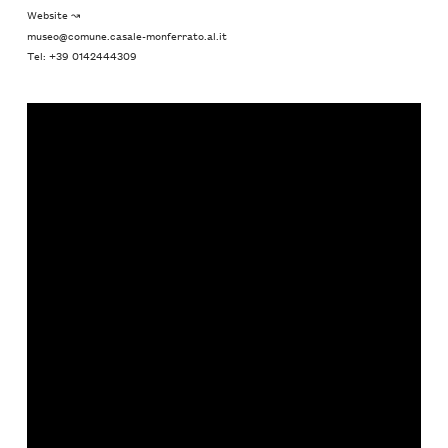
Website ↝
museo@comune.casale-monferrato.al.it
Tel: +39 0142444309