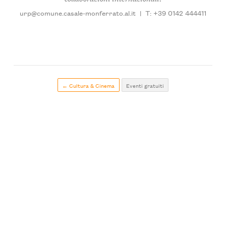
urp@comune.casale-monferrato.al.it
|
T: +39 0142 444411
← Cultura & Cinema
Eventi gratuiti