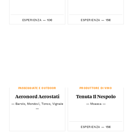
10€
15€
ESPERIENZA —
ESPERIENZA —
PASSEGGIATE E OUTDOOR
PRODUTTORE DI VINO
Aeronord Aerostati
Tenuta Il Nespolo
— Barolo, Mondovì, Tonco, Vignale
— Moasca —
—
15€
ESPERIENZA —