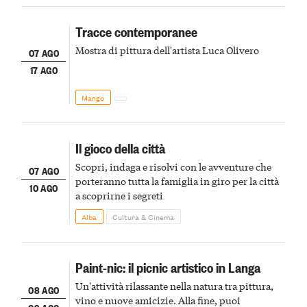
Tracce contemporanee
Mostra di pittura dell'artista Luca Olivero
07 AGO
17 AGO
Mango
Il gioco della città
Scopri, indaga e risolvi con le avventure che
07 AGO
porteranno tutta la famiglia in giro per la città
10 AGO
a scoprirne i segreti
Alba
Cultura & Cinema
Paint-nic: il picnic artistico in Langa
Un'attività rilassante nella natura tra pittura,
08 AGO
vino e nuove amicizie. Alla fine, puoi