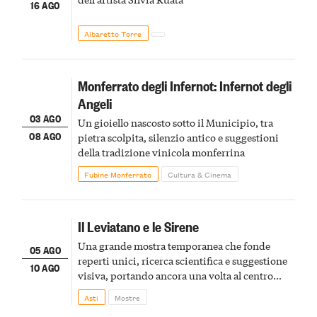
16 AGO
Albaretto Torre
Monferrato degli Infernot: Infernot degli
Angeli
03 AGO
Un gioiello nascosto sotto il Municipio, tra
08 AGO
pietra scolpita, silenzio antico e suggestioni
della tradizione vinicola monferrina
Fubine Monferrato
Cultura & Cinema
Il Leviatano e le Sirene
Una grande mostra temporanea che fonde
05 AGO
reperti unici, ricerca scientifica e suggestione
10 AGO
visiva, portando ancora una volta al centro
della scena le meraviglie del passato astigiano
Asti
Mostre