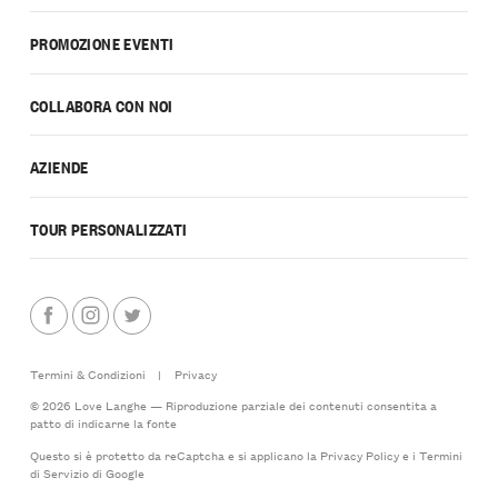
PROMOZIONE EVENTI
COLLABORA CON NOI
AZIENDE
TOUR PERSONALIZZATI
Termini & Condizioni
|
Privacy
© 2026 Love Langhe — Riproduzione parziale dei contenuti consentita a
patto di indicarne la fonte
Questo si è protetto da reCaptcha e si applicano la
Privacy Policy
e i
Termini
di Servizio
di Google