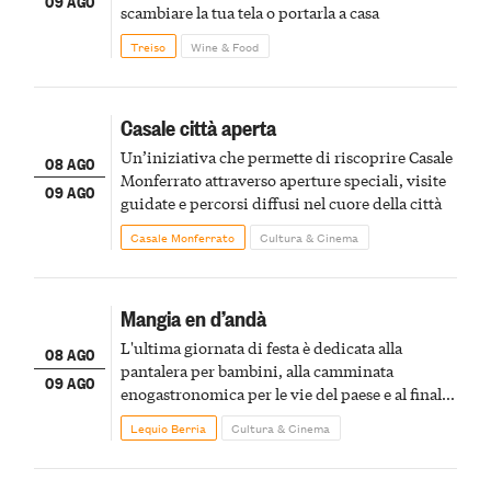
09 AGO
scambiare la tua tela o portarla a casa
Treiso
Wine & Food
Casale città aperta
Un’iniziativa che permette di riscoprire Casale
08 AGO
Monferrato attraverso aperture speciali, visite
09 AGO
guidate e percorsi diffusi nel cuore della città
Casale Monferrato
Cultura & Cinema
Mangia en d’andà
L'ultima giornata di festa è dedicata alla
08 AGO
pantalera per bambini, alla camminata
09 AGO
enogastronomica per le vie del paese e al finale
pirotecnico
Lequio Berria
Cultura & Cinema