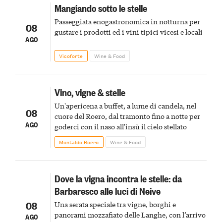
Mangiando sotto le stelle
Passeggiata enogastronomica in notturna per
08
gustare i prodotti ed i vini tipici vicesi e locali
AGO
Vicoforte
Wine & Food
Vino, vigne & stelle
Un'apericena a buffet, a lume di candela, nel
08
cuore del Roero, dal tramonto fino a notte per
AGO
goderci con il naso all'insù il cielo stellato
Montaldo Roero
Wine & Food
Dove la vigna incontra le stelle: da
Barbaresco alle luci di Neive
08
Una serata speciale tra vigne, borghi e
panorami mozzafiato delle Langhe, con l’arrivo
AGO