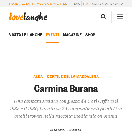
HOME
»
EVENTI
»
MUSICA & NIGHTLIFE
»
CARMINA BURANA
ENG
ITA
CARICA UN EVENTO
love
langhe
VISITA LE LANGHE
EVENTI
MAGAZINE
SHOP
ALBA — CORTILE DELLA MADDALENA
Carmina Burana
Una cantata scenica composta da Carl Orff tra il
1935 e il 1936, basata su 24 componimenti poetici tra
quelli trovati nella raccolta medievale omonima
Da Sabato
A Sabato