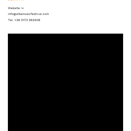
Website ↝
info@albamusicfestival.com
Tel: +39 0173 362408