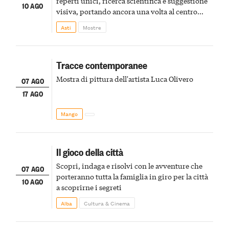
reperti unici, ricerca scientifica e suggestione
10 AGO
visiva, portando ancora una volta al centro
della scena le meraviglie del passato astigiano
Asti
Mostre
Tracce contemporanee
Mostra di pittura dell'artista Luca Olivero
07 AGO
17 AGO
Mango
Il gioco della città
Scopri, indaga e risolvi con le avventure che
07 AGO
porteranno tutta la famiglia in giro per la città
10 AGO
a scoprirne i segreti
Alba
Cultura & Cinema