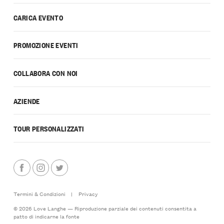
CARICA EVENTO
PROMOZIONE EVENTI
COLLABORA CON NOI
AZIENDE
TOUR PERSONALIZZATI
Termini & Condizioni
|
Privacy
© 2026 Love Langhe — Riproduzione parziale dei contenuti consentita a
patto di indicarne la fonte