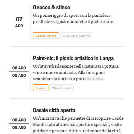
Gnocco & stinco
Un pomeriggio di sport con la pantalera,
07
prelibatezze gastronomiche tipiche e arte
AGO
Lequio Berria
Cultura & Cinema
Paint-nic: il picnic artistico in Langa
Un'attività rilassante nella natura tra pittura,
08 AGO
vino e nuove amicizie. Alla fine, puoi
09 AGO
scambiare la tua tela o portarla a casa
Treiso
Wine & Food
Casale città aperta
Un’iniziativa che permette di riscoprire Casale
08 AGO
Monferrato attraverso aperture speciali, visite
09 AGO
guidate e percorsi diffusi nel cuore della città