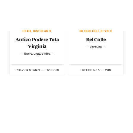
HOTEL RISTORANTE
PRODUTTORE DI VINO
Antico Podere Tota
Bel Colle
Virginia
— Verduno —
— Serralunga d’Alba —
120.00€
20€
PREZZO STANZE —
ESPERIENZA —