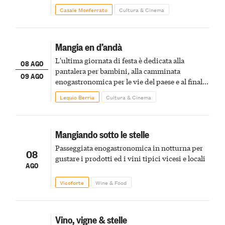
Casale Monferrato
Cultura & Cinema
Mangia en d’andà
L'ultima giornata di festa è dedicata alla
08 AGO
pantalera per bambini, alla camminata
09 AGO
enogastronomica per le vie del paese e al finale
pirotecnico
Lequio Berria
Cultura & Cinema
Mangiando sotto le stelle
Passeggiata enogastronomica in notturna per
08
gustare i prodotti ed i vini tipici vicesi e locali
AGO
Vicoforte
Wine & Food
Vino, vigne & stelle